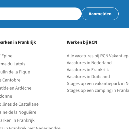
Aanmelden
arken in Frankrijk
Werken bij RCN
l'Epine
Alle vacatures bij RCN Vakantie
Vacatures in Nederland
rme du Latois
Vacatures in Frankrijk
ulin de la Pique
Vacatures in Duitsland
e Cantobre
Stages op een vakantiepark in 
stide en Ardèche
Stages op een camping in Frankr
edonne
ollines de Castellane
ine de la Noguière
arken in Frankrijk
s in Frankrijk met Nederlandse