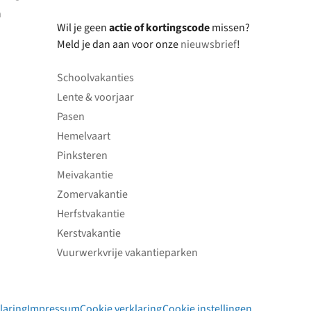
n
Wil je geen
actie of kortingscode
missen?
Meld je dan aan voor onze
nieuwsbrief
!
Schoolvakanties
Lente & voorjaar
Pasen
Hemelvaart
Pinksteren
Meivakantie
Zomervakantie
Herfstvakantie
Kerstvakantie
Vuurwerkvrije vakantieparken
laring
Impressum
Cookie verklaring
Cookie instellingen