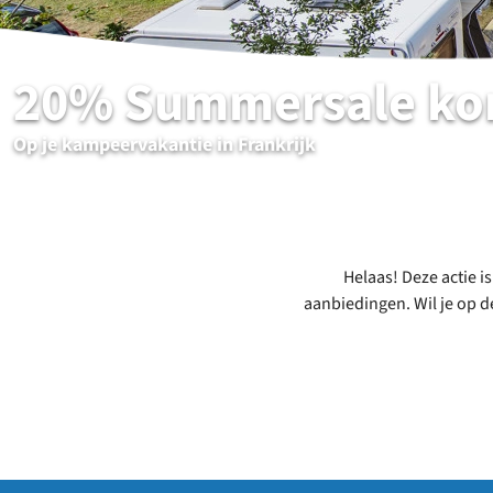
20% Summersale kor
Op je kampeervakantie in Frankrijk
Helaas! Deze actie i
aanbiedingen. Wil je op d