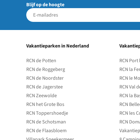
Blijf op de hoogte
Vakantieparken in Nederland
Vakantiep
RCN de Potten
RCN Port 
RCN de Roggeberg
RCN la Fe
RCN de Noordster
RCN le Mo
RCN de Jagerstee
RCN Val d
RCN Zeewolde
RCN la Ba
RCN het Grote Bos
RCN Bell
RCN Toppershoedje
RCN les C
RCN de Schotsman
RCN Doma
RCN de Flaasbloem
Vakantiep
Villapark Sneekermeer
8 Camping