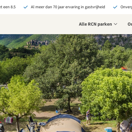
t een 8.5
Al meer dan 70 jaar ervaring in gastvrijheid
Onverg
Alle RCN parken
O
je bij RCN boekt, krijg je:
De beste prijsgarantie
Exclusieve voordelen
Persoonlijk contact
ekijk alle voordelen