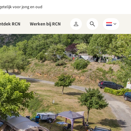
etelijk voor jong en oud
ntdek RCN
Werken bij RCN
Open
Kies
Mijn
zoekformulier
een
RCN
taal