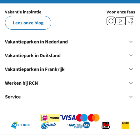
Vakantie inspiratie
Voor onze fans
Lees onze blog
Vakantieparken in Nederland
Op
Va
in
Vakantiepark in Duitsland
Op
Ne
Va
in
Vakantieparken in Frankrijk
Op
Du
Va
in
Werken bij RCN
Op
Fr
We
bij
Service
Op
RC
Se