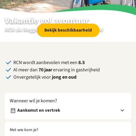
Vakantie vol avontuur
RCN de Roggeberg | Appelscha | Friesland
Bekijk beschikbaarheid
RCN wordt aanbevolen met een
8.5
Al meer dan
70 jaar
ervaring in gastvrijheid
Onvergetelijk voor
jong en oud
Wanneer wil je komen?
Aankomst en vertrek
Met wie kom je?