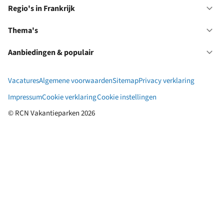
in
Regio's in Frankrijk
Op
Du
Re
in
Thema's
Op
Fr
Th
Aanbiedingen & populair
Op
Aa
&
Vacatures
Algemene voorwaarden
Sitemap
Privacy verklaring
po
Impressum
Cookie verklaring
Cookie instellingen
© RCN Vakantieparken 2026