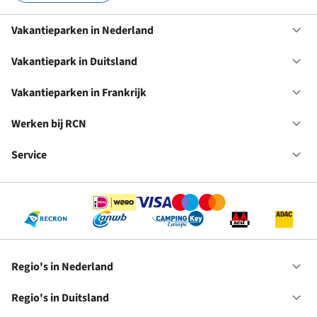
Vakantieparken in Nederland
Op
Va
in
Vakantiepark in Duitsland
Op
Ne
Va
in
Vakantieparken in Frankrijk
Op
Du
Va
in
Werken bij RCN
Op
Fr
We
bij
Service
Op
RC
Se
Regio's in Nederland
Op
Re
in
Regio's in Duitsland
Op
Ne
Re