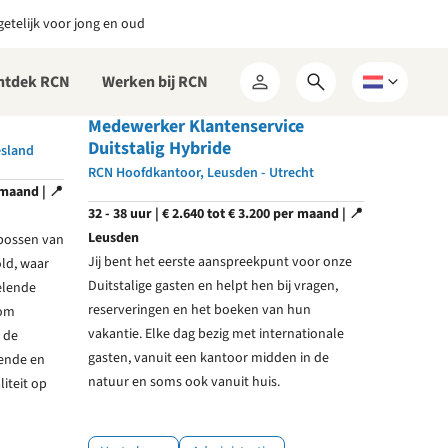
etelijk voor jong en oud
ntdek RCN
Werken bij RCN
Open
Kies
Mijn
zoekformulier
een
RCN
Medewerker Klantenservice
taal
Duitstalig Hybride
esland
RCN Hoofdkantoor, Leusden - Utrecht
 maand | 📍
32 - 38 uur | € 2.640 tot € 3.200 per maand | 📍
Leusden
bossen van
Jij bent het eerste aanspreekpunt voor onze
old, waar
Duitstalige gasten en helpt hen bij vragen,
elende
reserveringen en het boeken van hun
 om
vakantie. Elke dag bezig met internationale
 de
gasten, vanuit een kantoor midden in de
iende en
natuur en soms ook vanuit huis.
iteit op