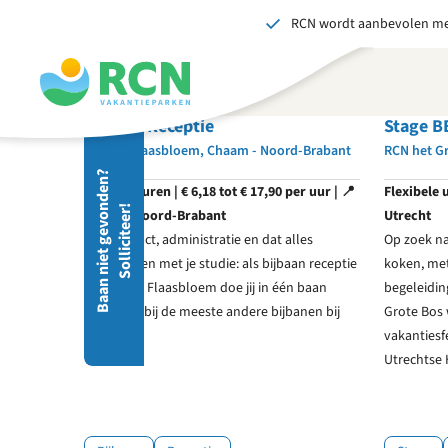
RCN wordt aanbevolen me
Overslaan
Overslaan
Overslaan
naar
naar
naar
hoofdnavigatie
hoofdinhoud
voettekstinhoud
Bijbaan Receptie
Stage B
RCN de Flaasbloem, Chaam - Noord-Brabant
RCN het Gr
Stuu
B
a
a
n
n
i
e
t
g
e
v
o
d
e
n
?
S
o
l
l
i
c
i
t
e
e
r
Flexibele uren | € 6,18 tot € 17,90 per uur | 📍
Flexibele 
Wij 
n
!
Chaam, Noord-Brabant
Utrecht
gedr
Gastcontact, administratie en dat alles
Op zoek na
men
combineren met je studie: als bijbaan receptie
koken, met
vers
bij RCN de Flaasbloem doe jij in één baan
begeleidin
S
meer dan bij de meeste andere bijbanen bij
Grote Bos w
elkaar.
vakantiesf
Utrechtse 