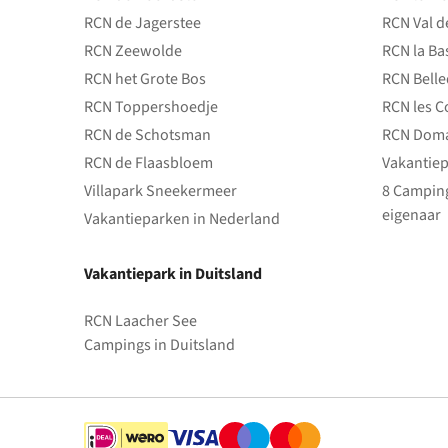
RCN de Jagerstee
RCN Val d
RCN Zeewolde
RCN la Ba
RCN het Grote Bos
RCN Bell
RCN Toppershoedje
RCN les C
RCN de Schotsman
RCN Doma
RCN de Flaasbloem
Vakantiep
Villapark Sneekermeer
8 Camping
eigenaar
Vakantieparken in Nederland
Vakantiepark in Duitsland
RCN Laacher See
Campings in Duitsland