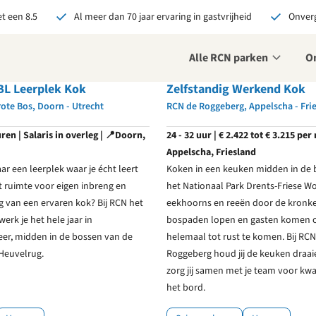
t een 8.5
Al meer dan 70 jaar ervaring in gastvrijheid
Onverg
Alle RCN parken
O
BL Leerplek Kok
Zelfstandig Werkend Kok
ote Bos, Doorn - Utrecht
RCN de Roggeberg, Appelscha - Fri
r ons je open sollicitatie!
uren | Salaris in overleg | 📍Doorn,
24 - 32 uur | € 2.422 tot € 3.215 per
zijn altijd op zoek naar
Appelscha, Friesland
even en enthousiaste
ar een leerplek waar je écht leert
Koken in een keuken midden in de 
sen om onze teams te
 ruimte voor eigen inbreng en
het Nationaal Park Drents-Friese W
terken!
g van een ervaren kok? Bij RCN het
eekhoorns en reeën door de kronk
olliciteer nu
erk je het hele jaar in
bospaden lopen en gasten komen
eer, midden in de bossen van de
helemaal tot rust te komen. Bij RCN
Heuvelrug.
Roggeberg houd jij de keuken draa
zorg jij samen met je team voor kwal
het bord.