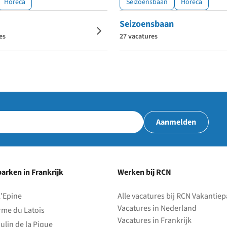
Horeca
Seizoensbaan
Horeca
Seizoensbaan
es
27 vacatures
Aanmelden
arken in Frankrijk
Werken bij RCN
l'Epine
Alle vacatures bij RCN Vakantie
Vacatures in Nederland
rme du Latois
Vacatures in Frankrijk
ulin de la Pique