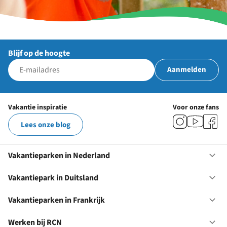
Blijf op de hoogte
Aanmelden
Vakantie inspiratie
Voor onze fans
Lees onze blog
Vakantieparken in Nederland
Op
Va
in
Vakantiepark in Duitsland
Op
Ne
Va
in
Vakantieparken in Frankrijk
Op
Du
Va
in
Werken bij RCN
Op