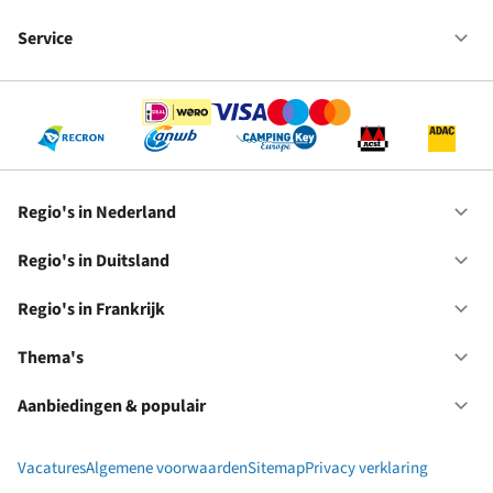
Fr
We
bij
Service
Op
RC
Se
Regio's in Nederland
Op
Re
in
Regio's in Duitsland
Op
Ne
Re
in
Regio's in Frankrijk
Op
Du
Re
in
Thema's
Op
Fr
Th
Aanbiedingen & populair
Op
Aa
&
Vacatures
Algemene voorwaarden
Sitemap
Privacy verklaring
po