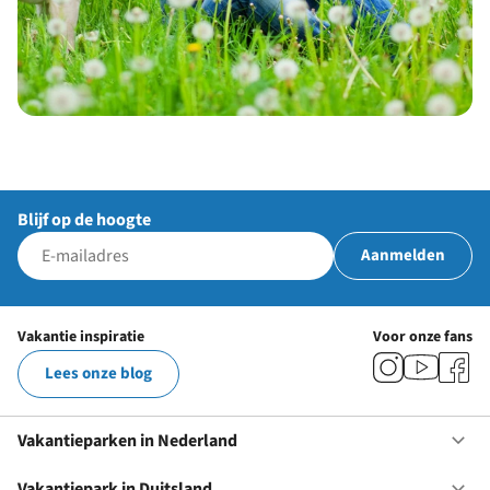
Blijf op de hoogte
Aanmelden
Vakantie inspiratie
Voor onze fans
Lees onze blog
Vakantieparken in Nederland
Op
Va
in
Vakantiepark in Duitsland