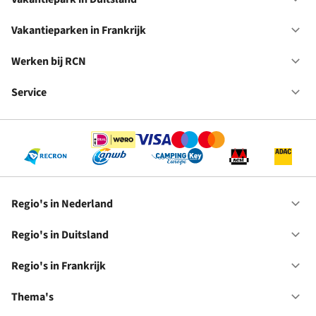
Op
Ne
Va
in
Vakantieparken in Frankrijk
Op
Du
Va
in
Werken bij RCN
Op
Fr
We
bij
Service
Op
RC
Se
Regio's in Nederland
Op
Re
in
Regio's in Duitsland
Op
Ne
Re
in
Regio's in Frankrijk
Op
Du
Re
in
Thema's
Op
Fr
Th