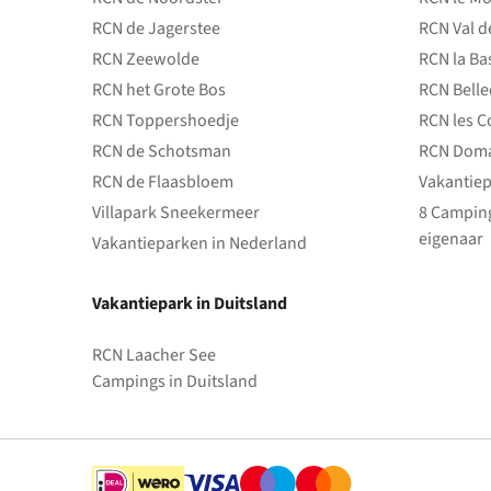
RCN de Jagerstee
RCN Val d
RCN Zeewolde
RCN la Ba
RCN het Grote Bos
RCN Bell
RCN Toppershoedje
RCN les C
RCN de Schotsman
RCN Doma
RCN de Flaasbloem
Vakantiep
Villapark Sneekermeer
8 Camping
eigenaar
Vakantieparken in Nederland
Vakantiepark in Duitsland
RCN Laacher See
Campings in Duitsland