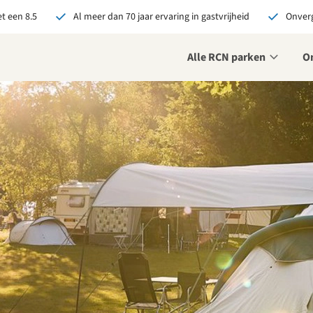
t een 8.5
Al meer dan 70 jaar ervaring in gastvrijheid
Onverg
Alle RCN parken
O
je bij RCN boekt, krijg je:
De beste prijsgarantie
Exclusieve voordelen
Persoonlijk contact
ekijk alle voordelen