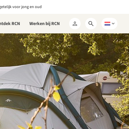
etelijk voor jong en oud
ntdek RCN
Werken bij RCN
Open
Kies
Mijn
zoekformulier
een
RCN
taal