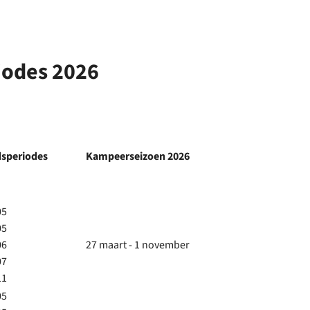
iodes 2026
dsperiodes
Kampeerseizoen 2026
05
05
06
27 maart - 1 november
07
11
05