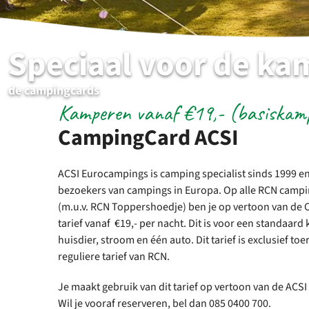
Speciaal voor de ka
de campingcards
Kamperen vanaf €19,- (basiskam
CampingCard ACSI
ACSI Eurocampings is camping specialist sinds 1999 en 
bezoekers van campings in Europa. Op alle RCN campin
(m.u.v. RCN Toppershoedje) ben je op vertoon van de
tarief vanaf €19,- per nacht. Dit is voor een standaar
huisdier, stroom en één auto. Dit tarief is exclusief to
reguliere tarief van RCN.
Je maakt gebruik van dit tarief op vertoon van de AC
Wil je vooraf reserveren, bel dan 085 0400 700.