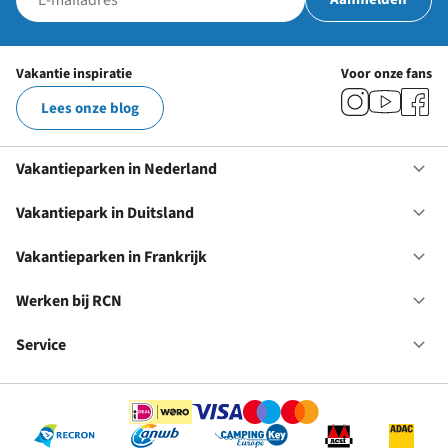
Vakantie inspiratie
Voor onze fans
Lees onze blog
Vakantieparken in Nederland
Op
Va
in
Vakantiepark in Duitsland
Op
Ne
Va
in
Vakantieparken in Frankrijk
Op
Du
Va
in
Werken bij RCN
Op
Fr
We
bij
Service
Op
RC
Se