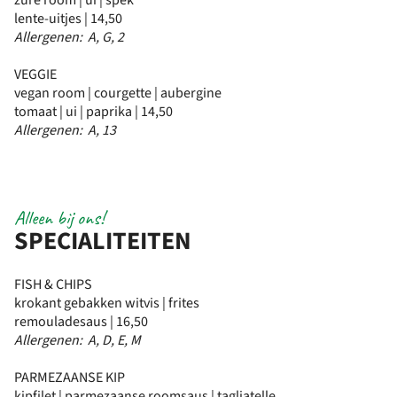
zure room | ui | spek
lente-uitjes | 14,50
Allergenen: A, G, 2
VEGGIE
vegan room | courgette | aubergine
tomaat | ui | paprika | 14,50
Allergenen: A, 13
Alleen bij ons!
SPECIALITEITEN
FISH & CHIPS
krokant gebakken witvis | frites
remouladesaus | 16,50
Allergenen: A, D, E, M
PARMEZAANSE KIP
kipfilet | parmezaanse roomsaus | tagliatelle