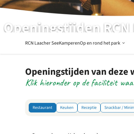
Openingstijden RCN 
Bekijk hier de openingstijden van alle faciliteiten
Open
RCN Laacher See
Kamperen
Op en rond het park
Op
Openingstijden van deze
Klik hieronder op de faciliteit waa
en
rond
Restaurant
Keuken
Receptie
Snackbar / Mini
het