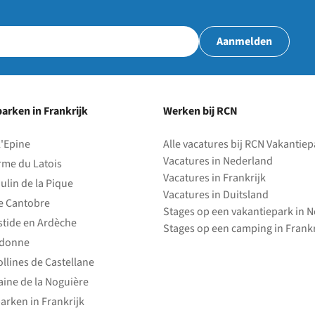
Aanmelden
arken in Frankrijk
Werken bij RCN
l'Epine
Alle vacatures bij RCN Vakantie
Vacatures in Nederland
rme du Latois
Vacatures in Frankrijk
ulin de la Pique
Vacatures in Duitsland
e Cantobre
Stages op een vakantiepark in 
stide en Ardèche
Stages op een camping in Frankr
edonne
ollines de Castellane
ine de la Noguière
arken in Frankrijk