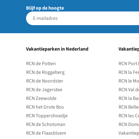
Blijf op de hoogte
Vakantieparken in Nederland
Vakantiep
RCN de Potten
RCN Port 
RCN de Roggeberg
RCN la Fe
RCN de Noordster
RCN le Mo
RCN de Jagerstee
RCN Val d
RCN Zeewolde
RCN la Ba
RCN het Grote Bos
RCN Bell
RCN Toppershoedje
RCN les C
RCN de Schotsman
RCN Doma
RCN de Flaasbloem
Vakantiep