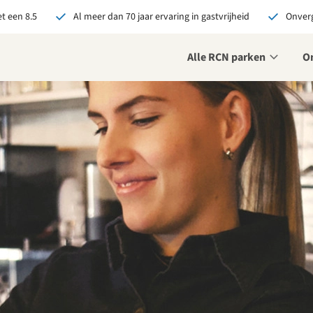
t een 8.5
Al meer dan 70 jaar ervaring in gastvrijheid
Onverg
Alle RCN parken
O
je bij RCN boekt, krijg je:
De beste prijsgarantie
Exclusieve voordelen
Persoonlijk contact
ekijk alle voordelen