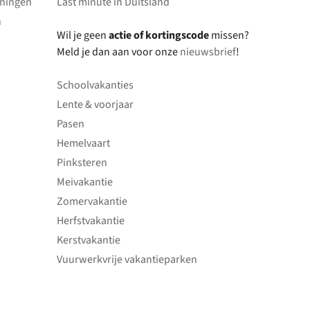
oningen
Last minute in Duitsland
n
Wil je geen
actie of kortingscode
missen?
Meld je dan aan voor onze
nieuwsbrief
!
Schoolvakanties
Lente & voorjaar
Pasen
Hemelvaart
Pinksteren
Meivakantie
Zomervakantie
Herfstvakantie
Kerstvakantie
Vuurwerkvrije vakantieparken