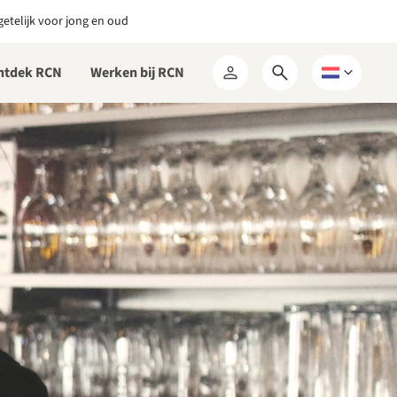
etelijk voor jong en oud
ntdek RCN
Werken bij RCN
Open
Kies
Mijn
zoekformulier
een
RCN
taal