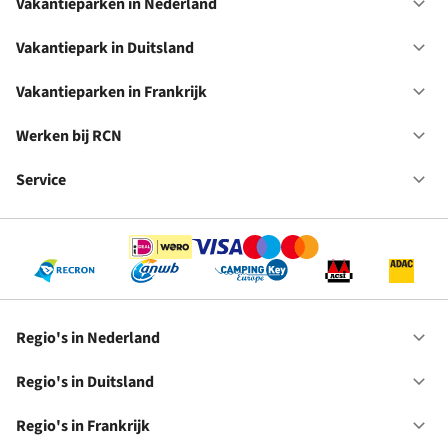
Vakantieparken in Nederland
Op
Va
in
Vakantiepark in Duitsland
Op
Ne
Va
in
Vakantieparken in Frankrijk
Op
Du
Va
in
Werken bij RCN
Op
Fr
We
bij
Service
Op
RC
Se
Regio's in Nederland
Op
Re
in
Regio's in Duitsland
Op
Ne
Re
in
Regio's in Frankrijk
Op
Du