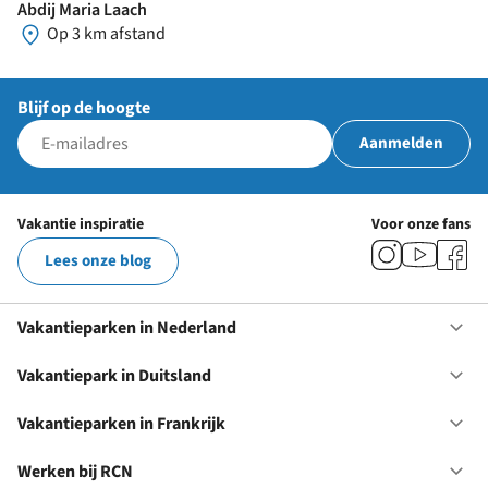
Abdij Maria Laach
Op 3 km afstand
Blijf op de hoogte
Aanmelden
Vakantie inspiratie
Voor onze fans
Lees onze blog
Vakantieparken in Nederland
Op
Va
in
Vakantiepark in Duitsland
Op
Ne
Va
in
Vakantieparken in Frankrijk
Op
Du
Va
in
Werken bij RCN
Op