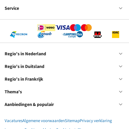
Fr
We
bij
Service
Op
RC
Se
Regio's in Nederland
Op
Re
in
Regio's in Duitsland
Op
Ne
Re
in
Regio's in Frankrijk
Op
Du
Re
in
Thema's
Op
Fr
Th
Aanbiedingen & populair
Op
Aa
&
Vacatures
Algemene voorwaarden
Sitemap
Privacy verklaring
po