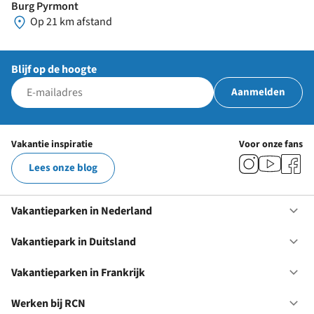
Burg Pyrmont
Op 21 km afstand
Blijf op de hoogte
Aanmelden
Vakantie inspiratie
Voor onze fans
Lees onze blog
Vakantieparken in Nederland
Op
Va
in
Vakantiepark in Duitsland
Op
Ne
Va
in
Vakantieparken in Frankrijk
Op
Du
Va
in
Werken bij RCN
Op