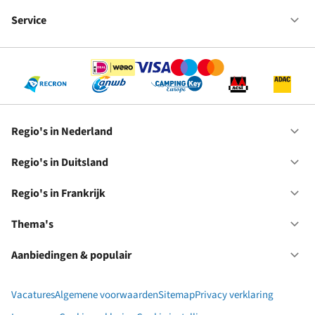
Fr
We
bij
Service
Op
RC
Se
Regio's in Nederland
Op
Re
in
Regio's in Duitsland
Op
Ne
Re
in
Regio's in Frankrijk
Op
Du
Re
in
Thema's
Op
Fr
Th
Aanbiedingen & populair
Op
Aa
&
Vacatures
Algemene voorwaarden
Sitemap
Privacy verklaring
po