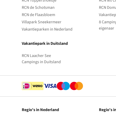
RCN Toppershoedje
RCN les C
RCN de Schotsman
RCN Doma
RCN de Flaasbloem
Vakantiep
Villapark Sneekermeer
8 Camping
eigenaar
Vakantieparken in Nederland
Vakantiepark in Duitsland
RCN Laacher See
Campings in Duitsland
Regio's in Nederland
Regio's i