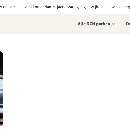
t een 8.5
Al meer dan 70 jaar ervaring in gastvrijheid
Onverg
Alle RCN parken
O
je bij RCN boekt, krijg je:
De beste prijsgarantie
Exclusieve voordelen
Persoonlijk contact
ekijk alle voordelen