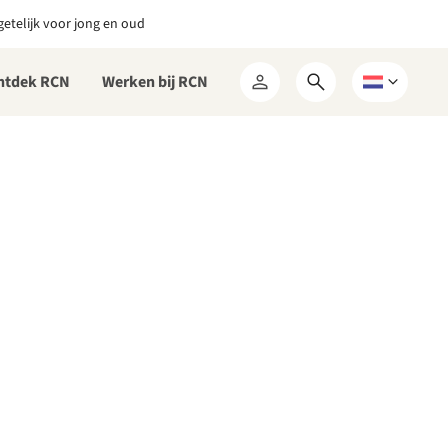
etelijk voor jong en oud
ntdek RCN
Werken bij RCN
Open
Kies
Mijn
zoekformulier
een
RCN
taal