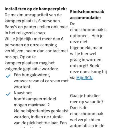
Installeren op de kampeerplek:
Eindschoonmaak
De maximumcapaciteit van de
accommodatie:
kampeerplaats is 6 personen.
De
Baby's en peuters tellen ook mee
eindschoonmaak is
in het reisgezelschap.
optioneel. Heb je
Wil je (tijdelijk) met meer dan 6
deze niet
personen op onze camping
bijgeboekt, maar
verblijven, neem dan contact met
wil je hier wel
ons op. Op onze
graag in worden
kampeerplaatsen mag het
ontzorgt? Boek
volgende geplaatst worden:
deze dan alsnog bij
Eén bungalowtent,
via
MijnRCN
.
vouwcaravan of caravan met
voortent.
Naast het
Gaat je huisdier
hoofdkampeermiddel
mee op vakantie?
mogen maximaal 2
Dan is de
kleine bijzettentjes geplaatst
eindschoonmaak
worden, indien de ruimte
wel verplicht en
van de plek het toe laat. Een
automatisch in de