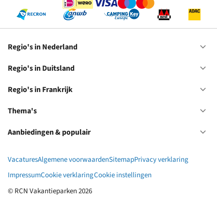
Regio's in Nederland
Op
Re
in
Regio's in Duitsland
Op
Ne
Re
in
Regio's in Frankrijk
Op
Du
Re
in
Thema's
Op
Fr
Th
Aanbiedingen & populair
Op
Aa
&
Vacatures
Algemene voorwaarden
Sitemap
Privacy verklaring
po
Impressum
Cookie verklaring
Cookie instellingen
© RCN Vakantieparken 2026