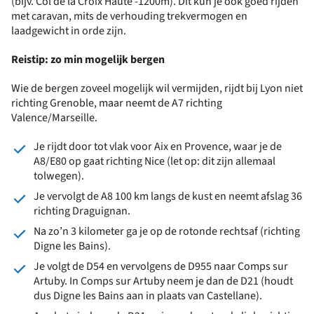
(bijv. Col de la Croix Haute -1200m). Dit kun je ook goed rijden
met caravan, mits de verhouding trekvermogen en
laadgewicht in orde zijn.
Reistip: z
o min mogelijk bergen
Wie de bergen zoveel mogelijk wil vermijden, rijdt bij Lyon niet
richting Grenoble, maar neemt de A7 richting
Valence/Marseille.
Je rijdt door tot vlak voor Aix en Provence, waar je de
A8/E80 op gaat richting Nice (let op: dit zijn allemaal
tolwegen).
Je vervolgt de A8 100 km langs de kust en neemt afslag 36
richting Draguignan.
Na zo’n 3 kilometer ga je op de rotonde rechtsaf (richting
Digne les Bains).
Je volgt de D54 en vervolgens de D955 naar Comps sur
Artuby. In Comps sur Artuby neem je dan de D21 (houdt
dus Digne les Bains aan in plaats van Castellane).