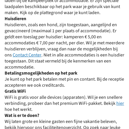
laden bij de kampeerplek of accommodatie. Er zijn speciale
laadpalen beschikbaar op het park waar je gebruik van kunt
maken. Kijk op de plattegrond waar je kunt laden.
Huisdieren
Huisdieren, zoals een hond, zijn toegestaan, aangelijnd en
gevaccineerd (maximaal 1 per plaats of accommodatie). Er
geldt een toeslag per huisdier: kamperen € 5,00 en
accommodaties € 7,00 per nacht, per dier. Wil je met meerdere
huisdieren verblijven, vraag dan naar de mogelijkheden bij
ons
Contact Center
. Niet in alle accommodaties is een huisdier
toegestaan. Dit staat vermeld bij de kenmerken van een
accommodatie.
Betalingsmogelijkheden op het park
Je kunt op het park betalen met pin en contant. Bij de receptie
accepteren we ook creditcards.
Gratis WiFi
WiFi is gratis voor alle devices (apparaten). Wil je een snellere
verbinding, probeer dan het premium WiFi-pakket. Bekijk
hier
hoe het werkt.
Wat is er te doen?
Wij laten grote en kleine gasten een fijne vakantie beleven,
bekijk hiervoor ons faciliteitenoverzicht. Op zoek naar leuke