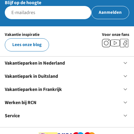
Blijf op de hoogte
Aanmelden
Vakantie inspiratie
Voor onze fans
Lees onze blog
Vakantieparken in Nederland
Op
Va
in
Vakantiepark in Duitsland
Op
Ne
Va
in
Vakantieparken in Frankrijk
Op
Du
Va
in
Werken bij RCN
Op
Fr
We
bij
Service
Op
RC
Se