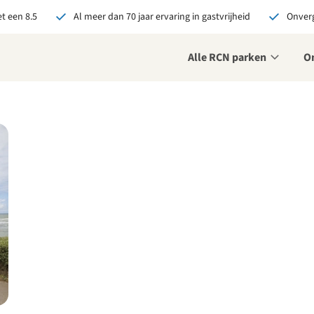
t een 8.5
Al meer dan 70 jaar ervaring in gastvrijheid
Onverg
Alle RCN parken
O
je bij RCN boekt, krijg je:
De beste prijsgarantie
Exclusieve voordelen
Persoonlijk contact
ekijk alle voordelen