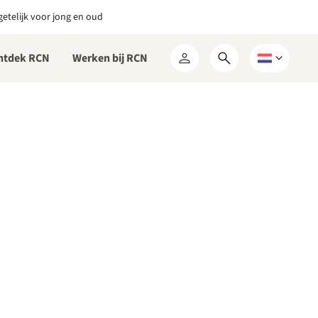
etelijk voor jong en oud
ntdek RCN
Werken bij RCN
Open
Kies
Mijn
zoekformulier
een
RCN
taal