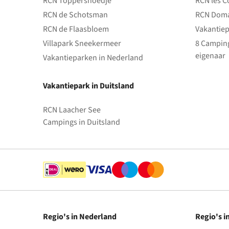
RCN Toppershoedje
RCN les C
RCN de Schotsman
RCN Doma
RCN de Flaasbloem
Vakantiep
Villapark Sneekermeer
8 Camping
eigenaar
Vakantieparken in Nederland
Vakantiepark in Duitsland
RCN Laacher See
Campings in Duitsland
Regio's in Nederland
Regio's i