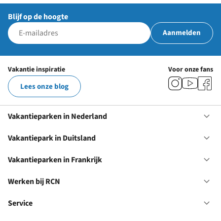
Blijf op de hoogte
Aanmelden
Vakantie inspiratie
Voor onze fans
Lees onze blog
Vakantieparken in Nederland
Op
Va
in
Vakantiepark in Duitsland
Op
Ne
Va
in
Vakantieparken in Frankrijk
Op
Du
Va
in
Werken bij RCN
Op
Fr
We
bij
Service
Op
RC
Se