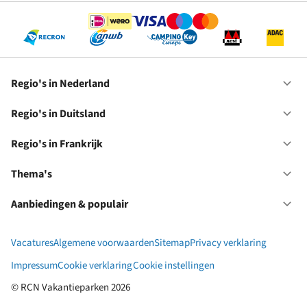
Regio's in Nederland
Op
Re
in
Regio's in Duitsland
Op
Ne
Re
in
Regio's in Frankrijk
Op
Du
Re
in
Thema's
Op
Fr
Th
Aanbiedingen & populair
Op
Aa
&
Vacatures
Algemene voorwaarden
Sitemap
Privacy verklaring
po
Impressum
Cookie verklaring
Cookie instellingen
© RCN Vakantieparken 2026