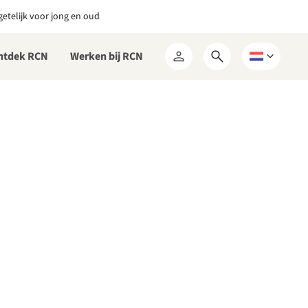
etelijk voor jong en oud
ntdek RCN
Werken bij RCN
Open
Kies
Mijn
zoekformulier
een
RCN
taal