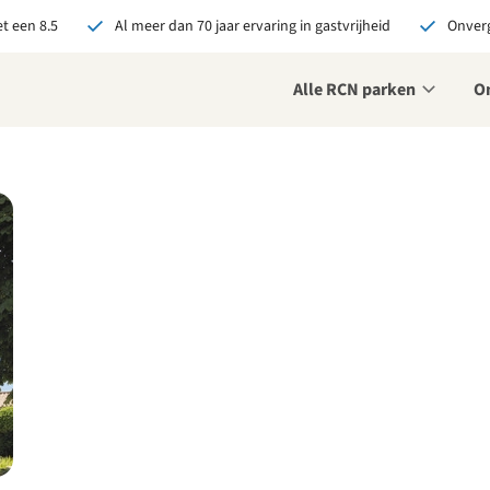
t een 8.5
Al meer dan 70 jaar ervaring in gastvrijheid
Onverg
Alle RCN parken
O
je bij RCN boekt, krijg je:
De beste prijsgarantie
Exclusieve voordelen
Persoonlijk contact
ekijk alle voordelen