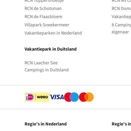
RCN Toppershoedje
RCN les C
RCN de Schotsman
RCN Doma
RCN de Flaasbloem
Vakantiep
Villapark Sneekermeer
8 Camping
eigenaar
Vakantieparken in Nederland
Vakantiepark in Duitsland
RCN Laacher See
Campings in Duitsland
Regio's in Nederland
Regio's i