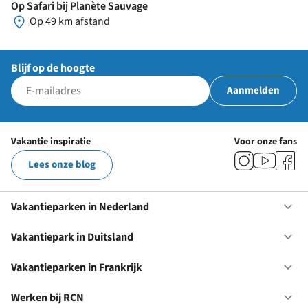
Op Safari bij Planète Sauvage
Op 49 km afstand
Blijf op de hoogte
Aanmelden
Vakantie inspiratie
Voor onze fans
Lees onze blog
Vakantieparken in Nederland
Op
Va
in
Vakantiepark in Duitsland
Op
Ne
Va
in
Vakantieparken in Frankrijk
Op
Du
Va
in
Werken bij RCN
Op