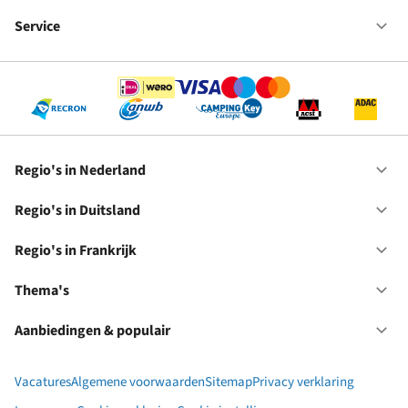
Fr
We
bij
Service
Op
RC
Se
Regio's in Nederland
Op
Re
in
Regio's in Duitsland
Op
Ne
Re
in
Regio's in Frankrijk
Op
Du
Re
in
Thema's
Op
Fr
Th
Aanbiedingen & populair
Op
Aa
&
Vacatures
Algemene voorwaarden
Sitemap
Privacy verklaring
po