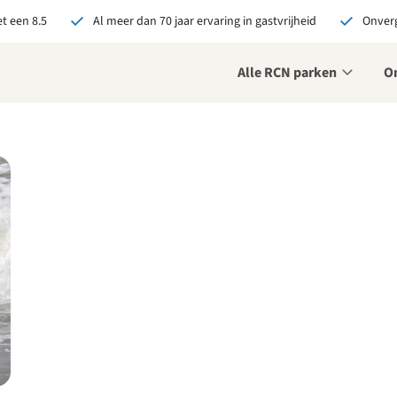
t een 8.5
Al meer dan 70 jaar ervaring in gastvrijheid
Onverg
Alle RCN parken
O
je bij RCN boekt, krijg je:
De beste prijsgarantie
Exclusieve voordelen
Persoonlijk contact
ekijk alle voordelen