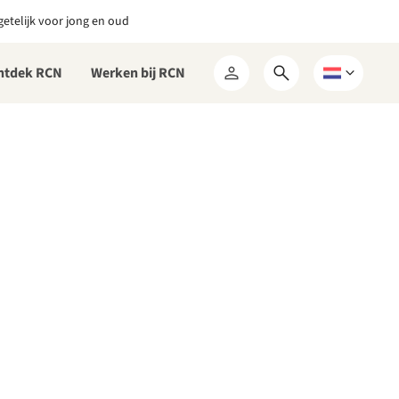
etelijk voor jong en oud
ntdek RCN
Werken bij RCN
Open
Kies
Mijn
zoekformulier
een
RCN
taal