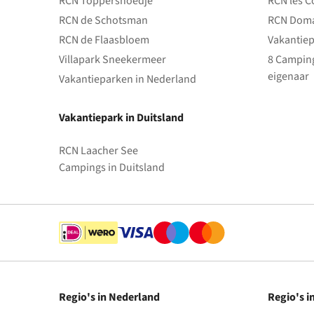
RCN Toppershoedje
RCN les C
RCN de Schotsman
RCN Doma
RCN de Flaasbloem
Vakantiep
Villapark Sneekermeer
8 Camping
eigenaar
Vakantieparken in Nederland
Vakantiepark in Duitsland
RCN Laacher See
Campings in Duitsland
Regio's in Nederland
Regio's i