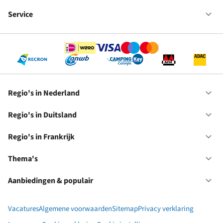
Fr
We
bij
Service
Op
RC
Se
Regio's in Nederland
Op
Re
in
Regio's in Duitsland
Op
Ne
Re
in
Regio's in Frankrijk
Op
Du
Re
in
Thema's
Op
Fr
Th
Aanbiedingen & populair
Op
Aa
&
Vacatures
Algemene voorwaarden
Sitemap
Privacy verklaring
po