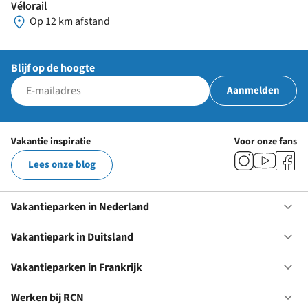
Vélorail
Op 12 km afstand
Blijf op de hoogte
Aanmelden
Vakantie inspiratie
Voor onze fans
Lees onze blog
Vakantieparken in Nederland
Op
Va
in
Vakantiepark in Duitsland
Op
Ne
Va
in
Vakantieparken in Frankrijk
Op
Du
Va
in
Werken bij RCN
Op