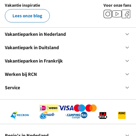
Vakantie inspiratie
Voor onze fans
Lees onze blog
Vakantieparken in Nederland
Op
Va
in
Vakantiepark in Duitsland
Op
Ne
Va
in
Vakantieparken in Frankrijk
Op
Du
Va
in
Werken bij RCN
Op
Fr
We
bij
Service
Op
RC
Se
Regio's in Nederland