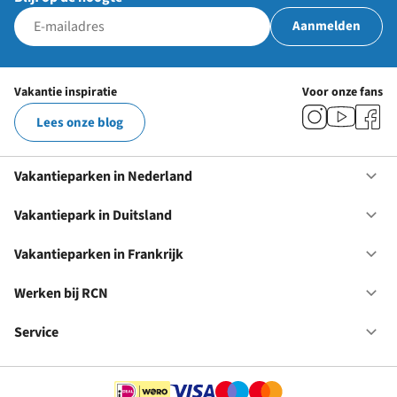
Aanmelden
Vakantie inspiratie
Voor onze fans
Lees onze blog
Vakantieparken in Nederland
Op
Va
in
Vakantiepark in Duitsland
Op
Ne
Va
in
Vakantieparken in Frankrijk
Op
Du
Va
in
Werken bij RCN
Op
Fr
We
bij
Service
Op
RC
Se