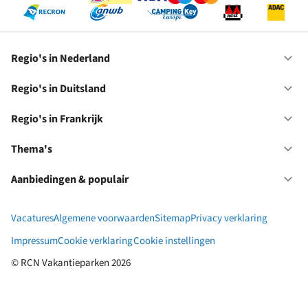
Regio's in Nederland
Op
Re
in
Regio's in Duitsland
Op
Ne
Re
in
Regio's in Frankrijk
Op
Du
Re
in
Thema's
Op
Fr
Th
Aanbiedingen & populair
Op
Aa
&
Vacatures
Algemene voorwaarden
Sitemap
Privacy verklaring
po
Impressum
Cookie verklaring
Cookie instellingen
© RCN Vakantieparken 2026