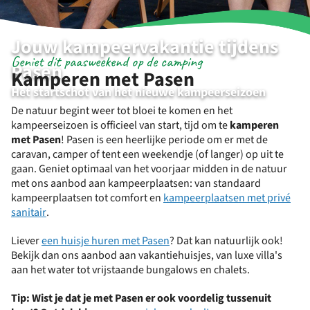
Jouw kampeervakantie tijdens
Geniet dit paasweekend op de camping
Pasen
Kamperen met Pasen
Het startschot van het nieuwe kampeerseizoen
De natuur begint weer tot bloei te komen en het
kampeerseizoen is officieel van start, tijd om te
kamperen
met Pasen
! Pasen is een heerlijke periode om er met de
caravan, camper of tent een weekendje (of langer) op uit te
gaan. Geniet optimaal van het voorjaar midden in de natuur
met ons aanbod aan kampeerplaatsen: van standaard
kampeerplaatsen tot comfort en
kampeerplaatsen met privé
sanitair
.
Liever
een huisje huren met Pasen
? Dat kan natuurlijk ook!
Bekijk dan ons aanbod aan vakantiehuisjes, van luxe villa's
aan het water tot vrijstaande bungalows en chalets.
Tip: Wist je dat je met Pasen er ook voordelig tussenuit