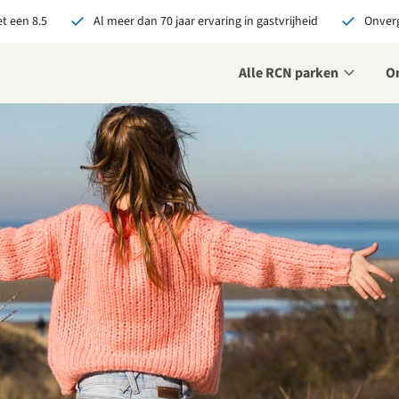
t een 8.5
Al meer dan 70 jaar ervaring in gastvrijheid
Onverg
Alle RCN parken
O
je bij RCN boekt, krijg je:
De beste prijsgarantie
Exclusieve voordelen
Persoonlijk contact
ekijk alle voordelen