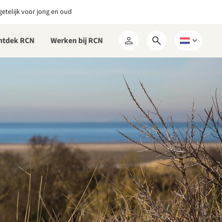
etelijk voor jong en oud
ntdek RCN
Werken bij RCN
Open
Kies
Mijn
zoekformulier
een
RCN
taal