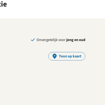
ie
Onvergetelijk voor
jong en oud
Toon op kaart