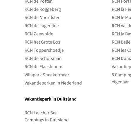
RCN de Potten
RCN Port 
RCN de Roggeberg
RCN la Fe
RCN de Noordster
RCN le Mo
RCN de Jagerstee
RCN Val d
RCN Zeewolde
RCN la Ba
RCN het Grote Bos
RCN Bell
RCN Toppershoedje
RCN les C
RCN de Schotsman
RCN Doma
RCN de Flaasbloem
Vakantiep
Villapark Sneekermeer
8 Camping
eigenaar
Vakantieparken in Nederland
Vakantiepark in Duitsland
RCN Laacher See
Campings in Duitsland