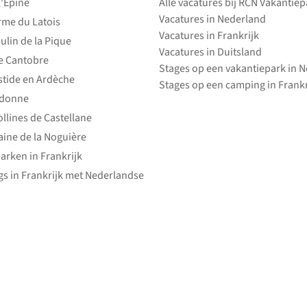
l'Epine
Alle vacatures bij RCN Vakantie
Vacatures in Nederland
rme du Latois
Vacatures in Frankrijk
ulin de la Pique
Vacatures in Duitsland
e Cantobre
Stages op een vakantiepark in 
stide en Ardèche
Stages op een camping in Frankr
edonne
ollines de Castellane
ine de la Noguière
arken in Frankrijk
s in Frankrijk met Nederlandse