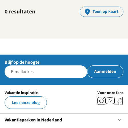
0 resultaten
Toon op kaart
Blijf op de hoogte
Aanmelden
Vakantie inspiratie
Voor onze fans
Lees onze blog
Vakantieparken in Nederland
Op
Va