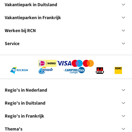
in
Vakantiepark in Duitsland
Op
Ne
Va
in
Vakantieparken in Frankrijk
Op
Du
Va
in
Werken bij RCN
Op
Fr
We
bij
Service
Op
RC
Se
Regio's in Nederland
Op
Re
in
Regio's in Duitsland
Op
Ne
Re
in
Regio's in Frankrijk
Op
Du
Re
in
Thema's
Op