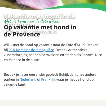
Vakantie met hond in de
Met de hond aan de Côte d’Azur
Provence
Op vakantie met hond in
RCN Domaine de la Noguiere
de Provence
Wil jij met de hond op vakantie naar de Côte d’Azur? Dat kan
bij
RCN Domaine de la Noguière
. Ontdek Authentieke
vissersdorpjes, zonnebloemvelden en steden als Cannes, Nice
en Monaco in de buurt.
Bezoek je liever een ander gebied? Bekijk dan onze andere
parken in
Nederland
of
Frankrijk
waar je met de hond op
vakantie kunt.