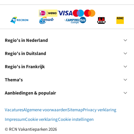
Se
Regio's in Nederland
Op
Re
in
Regio's in Duitsland
Op
Ne
Re
in
Regio's in Frankrijk
Op
Du
Re
in
Thema's
Op
Fr
Th
Aanbiedingen & populair
Op
Aa
&
Vacatures
Algemene voorwaarden
Sitemap
Privacy verklaring
po
Impressum
Cookie verklaring
Cookie instellingen
© RCN Vakantieparken 2026