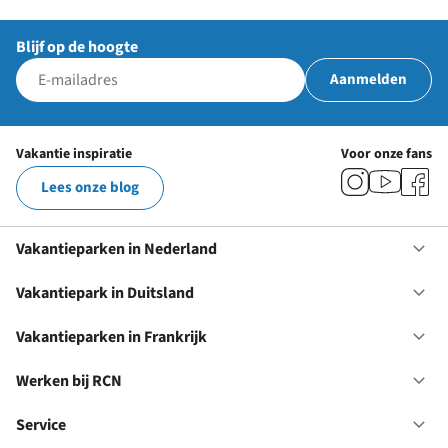
Blijf op de hoogte
Aanmelden
Vakantie inspiratie
Voor onze fans
Lees onze blog
Vakantieparken in Nederland
Op
Va
in
Vakantiepark in Duitsland
Op
Ne
Va
in
Vakantieparken in Frankrijk
Op
Du
Va
in
Werken bij RCN
Op
Fr
We
bij
Service
Op
RC