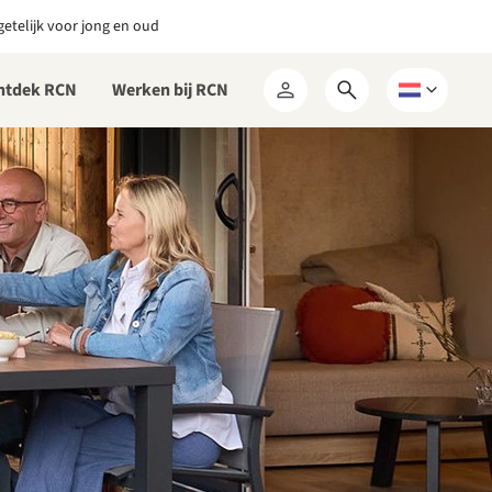
etelijk voor jong en oud
ntdek RCN
Werken bij RCN
Open
Kies
Mijn
zoekformulier
een
RCN
taal