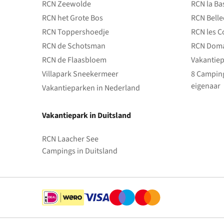
RCN Zeewolde
RCN la Ba
RCN het Grote Bos
RCN Bell
RCN Toppershoedje
RCN les C
RCN de Schotsman
RCN Doma
RCN de Flaasbloem
Vakantiep
Villapark Sneekermeer
8 Camping
eigenaar
Vakantieparken in Nederland
Vakantiepark in Duitsland
RCN Laacher See
Campings in Duitsland