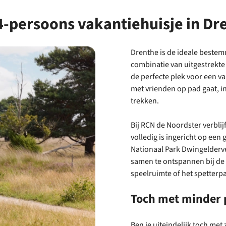
-persoons vakantiehuisje in Dr
Drenthe is de ideale bestemm
combinatie van uitgestrekt
de perfecte plek voor een va
met vrienden op pad gaat, in
trekken.
Bij RCN de Noordster verblij
volledig is ingericht op een g
Nationaal Park Dwingelderve
samen te ontspannen bij de 
speelruimte of het spetterpa
Toch met minder 
Ben je uiteindelijk toch met