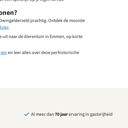
sonen?
 Dwingelderveld prachtig. Ontdek de mooiste
dster
.
je uit naar de dierentuin in Emmen, op korte
rger
en leer alles over deze perhistorische
Al meer dan
70 jaar
ervaring in gastvrijheid