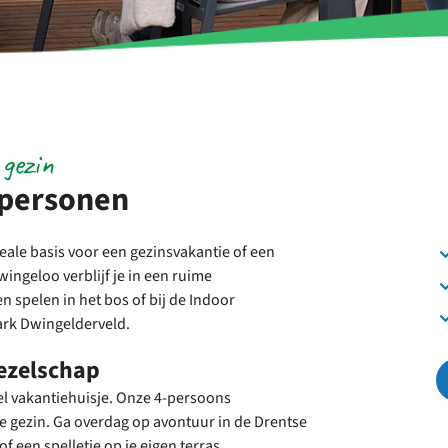
gezin
 personen
eale basis voor een gezinsvakantie of een
ngeloo verblijf je in een ruime
 spelen in het bos of bij de Indoor
 Park Dwingelderveld.
ezelschap
l vakantiehuisje. Onze 4-persoons
 gezin. Ga overdag op avontuur in de Drentse
of een spelletje op je eigen terras.