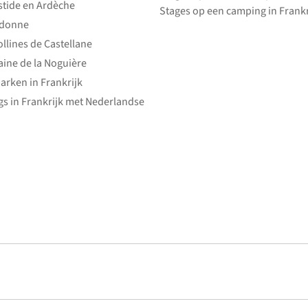
stide en Ardèche
Stages op een camping in Frankr
edonne
ollines de Castellane
ine de la Noguière
arken in Frankrijk
s in Frankrijk met Nederlandse