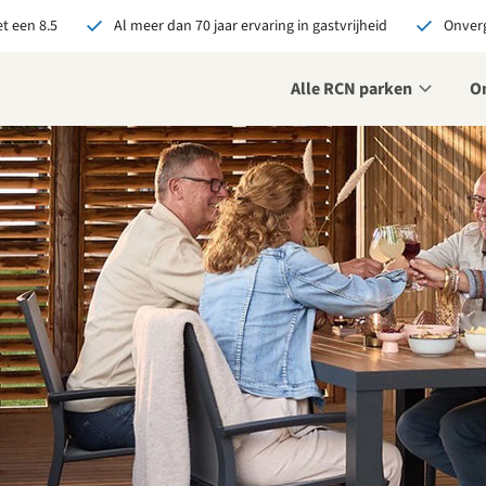
t een 8.5
Al meer dan 70 jaar ervaring in gastvrijheid
Onverg
Alle RCN parken
O
je bij RCN boekt, krijg je:
De beste prijsgarantie
Exclusieve voordelen
Persoonlijk contact
ekijk alle voordelen