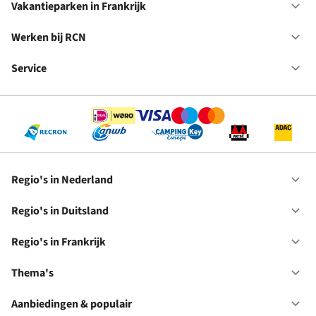
in
Vakantieparken in Frankrijk
Op
Du
Va
in
Werken bij RCN
Op
Fr
We
bij
Service
Op
RC
Se
Regio's in Nederland
Op
Re
in
Regio's in Duitsland
Op
Ne
Re
in
Regio's in Frankrijk
Op
Du
Re
in
Thema's
Op
Fr
Th
Aanbiedingen & populair
Op