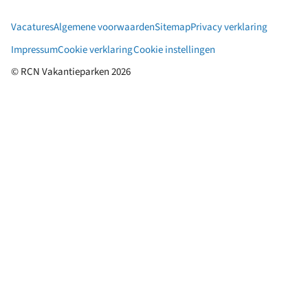
Aa
&
Vacatures
Algemene voorwaarden
Sitemap
Privacy verklaring
po
Impressum
Cookie verklaring
Cookie instellingen
© RCN Vakantieparken 2026