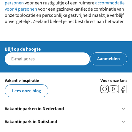
personen
voor een rustig uitje of een ruimere
accommodatie
voor 4 personen
voor een gezinsvakantie; de combinatie van
onze toplocatie en persoonlijke gastvrijheid maakt je verblijf
onvergetelijk. Zeeland beleef je het best direct aan het water.
Blijf op de hoogte
Aanmelden
Vakantie inspiratie
Voor onze fans
Lees onze blog
Vakantieparken in Nederland
Op
Va
in
Vakantiepark in Duitsland
Op
Ne
Va