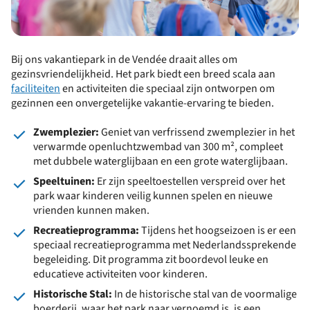
Bij ons vakantiepark in de Vendée draait alles om
gezinsvriendelijkheid. Het park biedt een breed scala aan
faciliteiten
en activiteiten die speciaal zijn ontworpen om
gezinnen een onvergetelijke vakantie-ervaring te bieden.
Zwemplezier:
Geniet van verfrissend zwemplezier in het
verwarmde openluchtzwembad van 300 m², compleet
met dubbele waterglijbaan en een grote waterglijbaan.
Speeltuinen:
Er zijn speeltoestellen verspreid over het
park waar kinderen veilig kunnen spelen en nieuwe
vrienden kunnen maken.
Recreatieprogramma:
Tijdens het hoogseizoen is er een
speciaal recreatieprogramma met Nederlandssprekende
begeleiding. Dit programma zit boordevol leuke en
educatieve activiteiten voor kinderen.
Historische Stal:
In de historische stal van de voormalige
boerderij, waar het park naar vernoemd is, is een