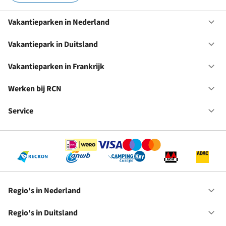
Vakantieparken in Nederland
Op
Va
in
Vakantiepark in Duitsland
Op
Ne
Va
in
Vakantieparken in Frankrijk
Op
Du
Va
in
Werken bij RCN
Op
Fr
We
bij
Service
Op
RC
Se
Regio's in Nederland
Op
Re
in
Regio's in Duitsland
Op
Ne
Re