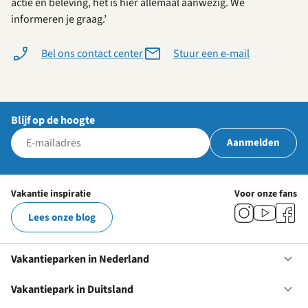
actie en beleving, het is hier allemaal aanwezig. We
informeren je graag.’
Bel ons contact center
Stuur een e-mail
Blijf op de hoogte
Aanmelden
Vakantie inspiratie
Voor onze fans
Lees onze blog
Vakantieparken in Nederland
Op
Va
in
Vakantiepark in Duitsland
Op
Ne
Va