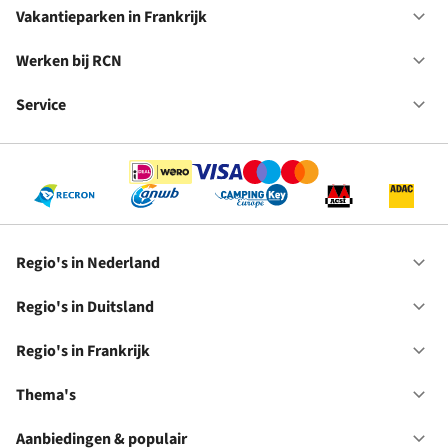
in
Vakantieparken in Frankrijk
Op
Du
Va
in
Werken bij RCN
Op
Fr
We
bij
Service
Op
RC
Se
Regio's in Nederland
Op
Re
in
Regio's in Duitsland
Op
Ne
Re
in
Regio's in Frankrijk
Op
Du
Re
in
Thema's
Op
Fr
Th
Aanbiedingen & populair
Op