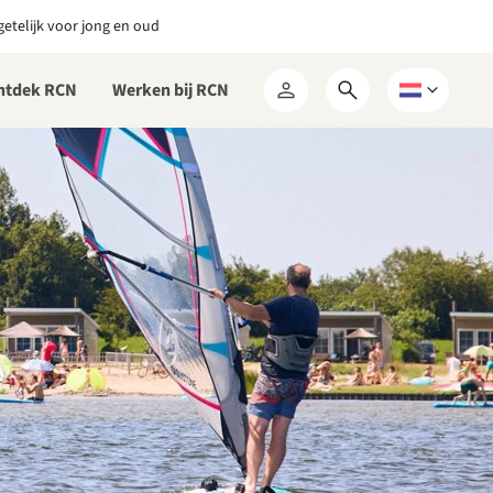
etelijk voor jong en oud
ntdek RCN
Werken bij RCN
Open
Kies
Mijn
zoekformulier
een
RCN
taal