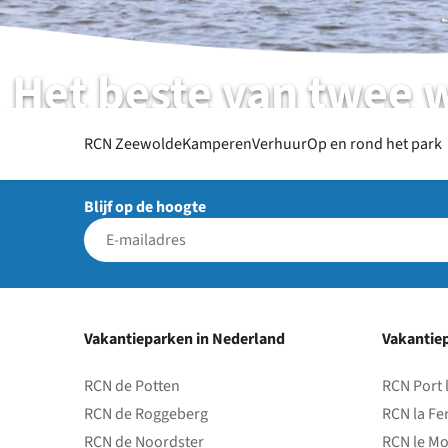
Het beste van twee 
RCN Zeewolde | Flevoland | Zeewolde
RCN Zeewolde
Kamperen
Verhuur
Op en rond het park
Blijf op de hoogte
Vakantieparken in Nederland
Vakantiep
RCN de Potten
RCN Port 
RCN de Roggeberg
RCN la Fe
RCN de Noordster
RCN le Mo