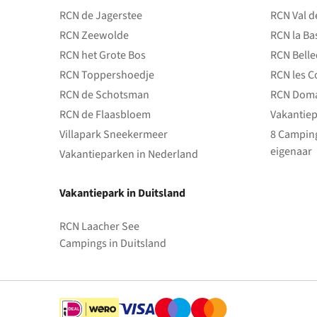
RCN de Jagerstee
RCN Val d
RCN Zeewolde
RCN la Ba
RCN het Grote Bos
RCN Bell
RCN Toppershoedje
RCN les C
RCN de Schotsman
RCN Doma
RCN de Flaasbloem
Vakantiep
Villapark Sneekermeer
8 Camping
eigenaar
Vakantieparken in Nederland
Vakantiepark in Duitsland
RCN Laacher See
Campings in Duitsland