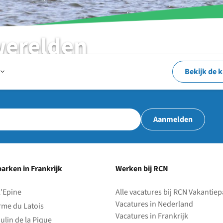
werelden
Open
Bekijk de 
Op
Aanmelden
en
arken in Frankrijk
Werken bij RCN
rond
l'Epine
Alle vacatures bij RCN Vakantie
Vacatures in Nederland
rme du Latois
het
Vacatures in Frankrijk
ulin de la Pique