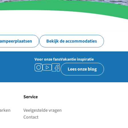
kampeerplaatsen
Bekijk de accommodaties
Voor onze fans
Vakantie inspiratie
Lees onze blog
Service
parken
Veelgestelde vragen
Contact