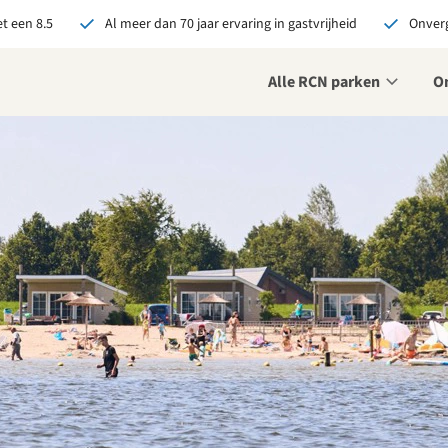
t een 8.5
Al meer dan 70 jaar ervaring in gastvrijheid
Onverg
Alle RCN parken
O
je bij RCN boekt, krijg je:
De beste prijsgarantie
Exclusieve voordelen
Persoonlijk contact
ekijk alle voordelen