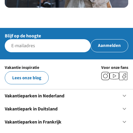
Blijf op de hoogte
Aanmelden
Vakantie inspiratie
Voor onze fans
Lees onze blog
Vakantieparken in Nederland
Op
Va
in
Vakantiepark in Duitsland
Op
Ne
Va
in
Vakantieparken in Frankrijk
Op
Du
Va