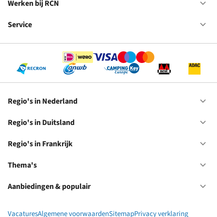
in
Werken bij RCN
Op
Fr
We
bij
Service
Op
RC
Se
Regio's in Nederland
Op
Re
in
Regio's in Duitsland
Op
Ne
Re
in
Regio's in Frankrijk
Op
Du
Re
in
Thema's
Op
Fr
Th
Aanbiedingen & populair
Op
Aa
&
Vacatures
Algemene voorwaarden
Sitemap
Privacy verklaring
po