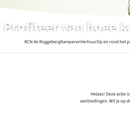
Profiteer van hoge k
tijdens het NK Jeugd MTB weekend
RCN de Roggeberg
Kamperen
Verhuur
Op en rond het 
Helaas! Deze actie i
aanbiedingen. Wil je op d