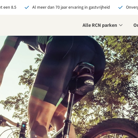
t een 8.5
Al meer dan 70 jaar ervaring in gastvrijheid
Onverg
Alle RCN parken
O
je bij RCN boekt, krijg je:
De beste prijsgarantie
Exclusieve voordelen
Persoonlijk contact
ekijk alle voordelen