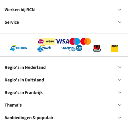
Du
Va
in
Werken bij RCN
Op
Fr
We
bij
Service
Op
RC
Se
Regio's in Nederland
Op
Re
in
Regio's in Duitsland
Op
Ne
Re
in
Regio's in Frankrijk
Op
Du
Re
in
Thema's
Op
Fr
Th
Aanbiedingen & populair
Op
Aa