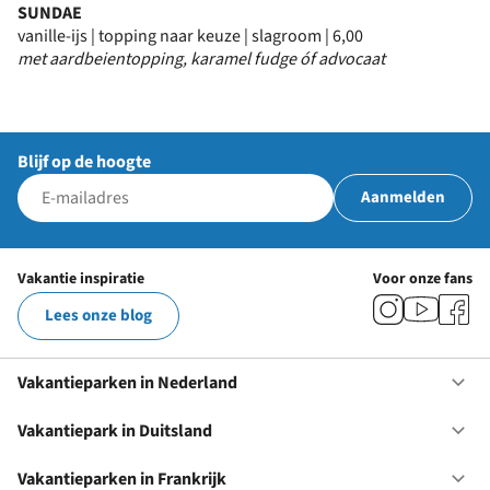
SUNDAE
vanille-ijs | topping naar keuze | slagroom | 6,00
met aardbeientopping, karamel fudge óf advocaat
Blijf op de hoogte
Aanmelden
Vakantie inspiratie
Voor onze fans
Lees onze blog
Vakantieparken in Nederland
Op
Va
in
Vakantiepark in Duitsland
Op
Ne
Va
in
Vakantieparken in Frankrijk
Op