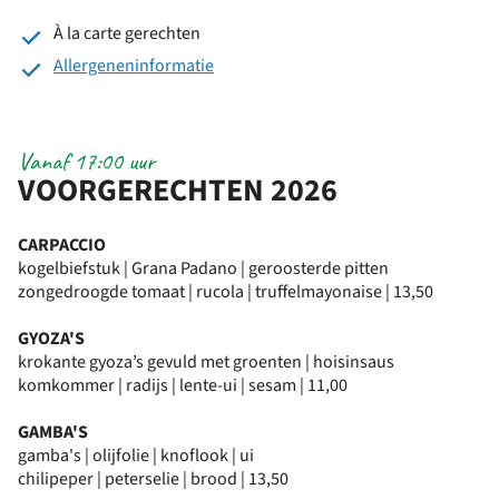
À la carte gerechten
Allergeneninformatie
Vanaf 17:00 uur
VOORGERECHTEN 2026
CARPACCIO
kogelbiefstuk | Grana Padano | geroosterde pitten
zongedroogde tomaat | rucola | truffelmayonaise | 13,50
GYOZA'S
krokante gyoza’s gevuld met groenten | hoisinsaus
komkommer | radijs | lente-ui | sesam | 11,00
GAMBA'S
gamba's | olijfolie | knoflook | ui
chilipeper | peterselie | brood | 13,50