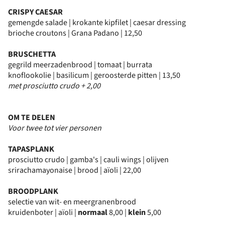
CRISPY CAESAR
gemengde salade | krokante kipfilet | caesar dressing
brioche croutons | Grana Padano | 12,50
BRUSCHETTA
gegrild meerzadenbrood | tomaat | burrata
knoflookolie | basilicum | geroosterde pitten | 13,50
met prosciutto crudo + 2,00
OM TE DELEN
Voor twee tot vier personen
TAPASPLANK
prosciutto crudo | gamba's | cauli wings | olijven
srirachamayonaise | brood | aïoli | 22,00
BROODPLANK
selectie van wit- en meergranenbrood
kruidenboter | aïoli |
normaal
8,00 |
klein
5,00