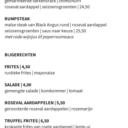
gemarineerde varkensrack | chimichurri
roseval aardappel | seizoensgroenten | 24,50
RUMPSTEAK
malse steak van Black Angus rund | roseval aardappel
seizoensgroenten | saus naar keuze | 25,50
met rode wijnjus óf peperroomsaus
BIJGERECHTEN
FRITES | 4,50
rustieke frites | mayonaise
SALADE | 4,00
gemengde salade | komkommer | tomaat
ROSEVAL AARDAPPELEN | 5,50
geroosterde roseval aardappelen | rozemarijn
TRUFFEL FRITES | 6,50
krokante frites van zoete aardappel | lente-ui