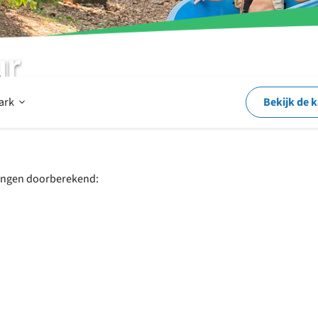
ur
Open
park
Bekijk de 
Op
ffingen doorberekend:
en
rond
het