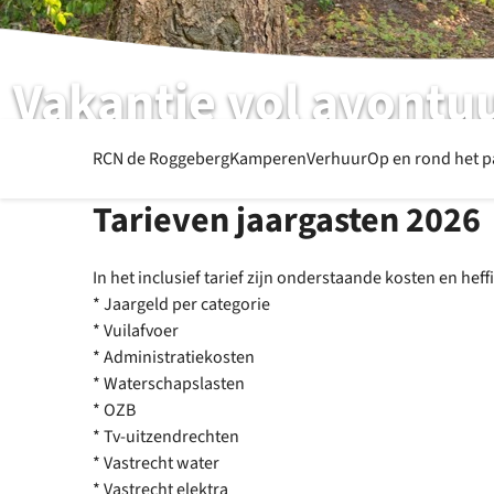
Vakantie vol avontu
RCN de Roggeberg | Appelscha | Friesland
RCN de Roggeberg
Kamperen
Verhuur
Op en rond het 
Tarieven jaargasten 2026
In het inclusief tarief zijn onderstaande kosten en he
* Jaargeld per categorie
* Vuilafvoer
* Administratiekosten
* Waterschapslasten
* OZB
* Tv-uitzendrechten
* Vastrecht water
* Vastrecht elektra