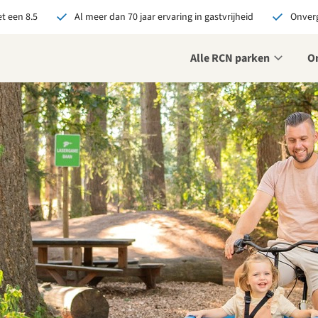
t een 8.5
Al meer dan 70 jaar ervaring in gastvrijheid
Onverg
Alle RCN parken
O
je bij RCN boekt, krijg je:
De beste prijsgarantie
Exclusieve voordelen
Persoonlijk contact
ekijk alle voordelen