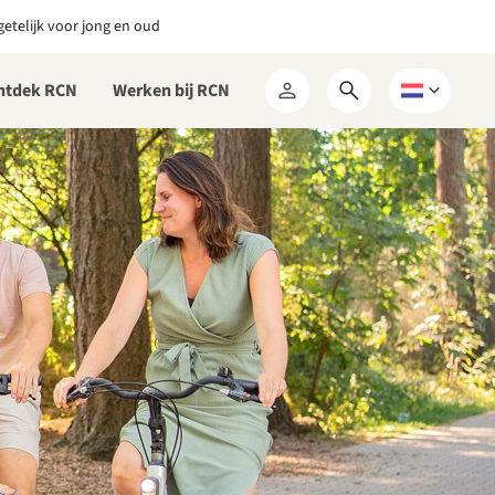
etelijk voor jong en oud
ntdek RCN
Werken bij RCN
Open
Kies
Mijn
zoekformulier
een
RCN
taal