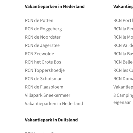
Vakantieparken in Nederland
Vakantiep
RCN de Potten
RCN Port 
RCN de Roggeberg
RCN la Fe
RCN de Noordster
RCN le Mo
RCN de Jagerstee
RCN Val d
RCN Zeewolde
RCN la Ba
RCN het Grote Bos
RCN Bell
RCN Toppershoedje
RCN les C
RCN de Schotsman
RCN Doma
RCN de Flaasbloem
Vakantiep
Villapark Sneekermeer
8 Camping
eigenaar
Vakantieparken in Nederland
Vakantiepark in Duitsland