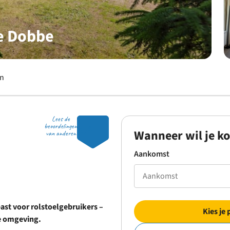
e Dobbe
en
Lees de
8.4
beoordelingen
Wanneer wil je k
van anderen
Aankomst
ast voor rolstoelgebruikers –
Kies je 
e omgeving.