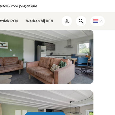
etelijk voor jong en oud
ntdek RCN
Werken bij RCN
Open
Kies
Mijn
zoekformulier
een
RCN
taal