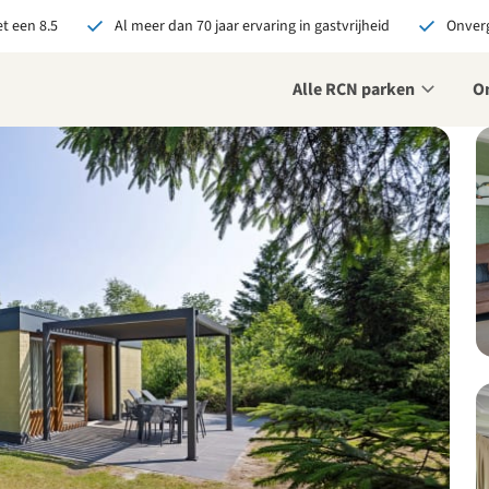
t een 8.5
Al meer dan 70 jaar ervaring in gastvrijheid
Onverg
Alle RCN parken
O
je bij RCN boekt, krijg je:
De beste prijsgarantie
Exclusieve voordelen
Persoonlijk contact
ekijk alle voordelen