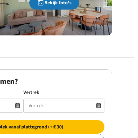
Bekijk foto's
omen?
Vertrek
plek vanaf plattegrond (+ € 30)