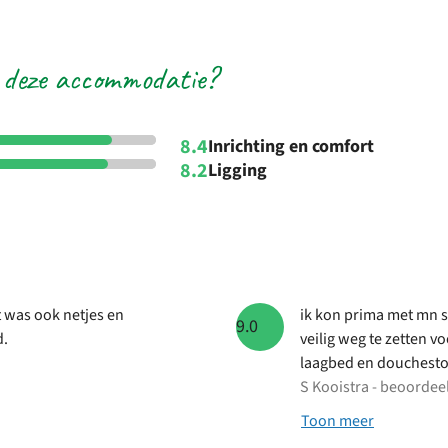
 deze accommodatie?
8.4
Inrichting en comfort
8.2
Ligging
 was ook netjes en
ik kon prima met mn 
9.0
d.
veilig weg te zetten v
laagbed en douchesto
S Kooistra - beoordeel
Toon meer