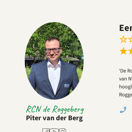
Ee
☆
★
‘De R
van N
hoogl
Rogge
RCN de Roggeberg
Piter van der Berg
Youtube
Facebook
Instagram