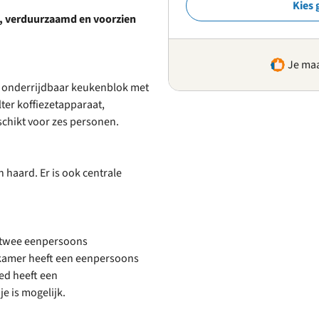
Kies 
, verduurzaamd en voorzien
Je maa
 onderrijdbaar keukenblok met
lter koffiezetapparaat,
chikt voor zes personen.
 haard. Er is ook centrale
r twee eenpersoons
pkamer heeft een eenpersoons
ed heeft een
e is mogelijk.