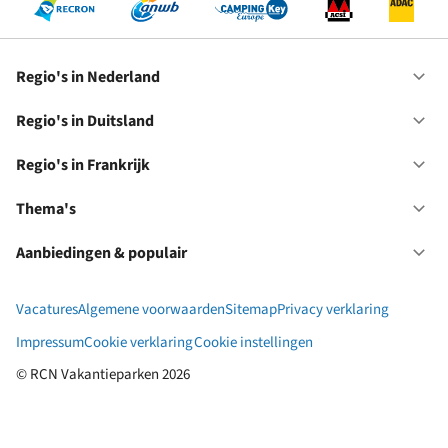
Regio's in Nederland
Op
Re
in
Regio's in Duitsland
Op
Ne
Re
in
Regio's in Frankrijk
Op
Du
Re
in
Thema's
Op
Fr
Th
Aanbiedingen & populair
Op
Aa
&
Vacatures
Algemene voorwaarden
Sitemap
Privacy verklaring
po
Impressum
Cookie verklaring
Cookie instellingen
© RCN Vakantieparken 2026