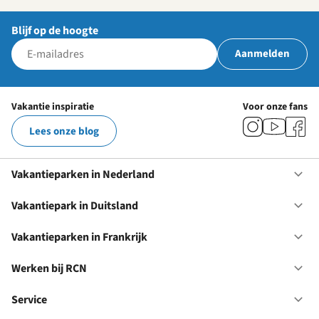
Blijf op de hoogte
Aanmelden
Vakantie inspiratie
Voor onze fans
Lees onze blog
Vakantieparken in Nederland
Op
Va
in
Vakantiepark in Duitsland
Op
Ne
Va
in
Vakantieparken in Frankrijk
Op
Du
Va
in
Werken bij RCN
Op
Fr
We
bij
Service
Op
RC
Se