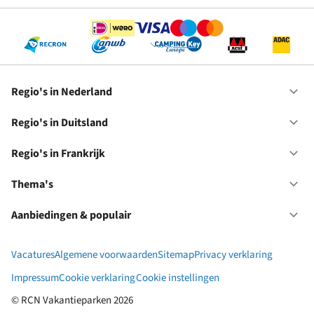
Regio's in Nederland
Op
Re
in
Regio's in Duitsland
Op
Ne
Re
in
Regio's in Frankrijk
Op
Du
Re
in
Thema's
Op
Fr
Th
Aanbiedingen & populair
Op
Aa
&
Vacatures
Algemene voorwaarden
Sitemap
Privacy verklaring
po
Impressum
Cookie verklaring
Cookie instellingen
© RCN Vakantieparken 2026