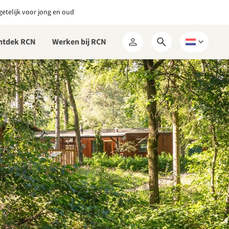
etelijk voor jong en oud
ntdek RCN
Werken bij RCN
Open
Kies
Mijn
zoekformulier
een
RCN
taal