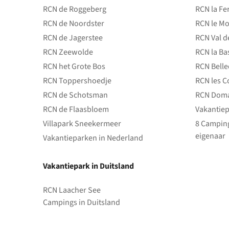
RCN de Roggeberg
RCN la Fe
RCN de Noordster
RCN le Mo
RCN de Jagerstee
RCN Val d
RCN Zeewolde
RCN la Ba
RCN het Grote Bos
RCN Bell
RCN Toppershoedje
RCN les C
RCN de Schotsman
RCN Doma
RCN de Flaasbloem
Vakantiep
Villapark Sneekermeer
8 Camping
eigenaar
Vakantieparken in Nederland
Vakantiepark in Duitsland
RCN Laacher See
Campings in Duitsland