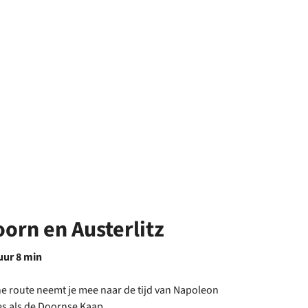
oorn en Austerlitz
 uur 8 min
he route neemt je mee naar de tijd van Napoleon
es als de Doornse Kaap.