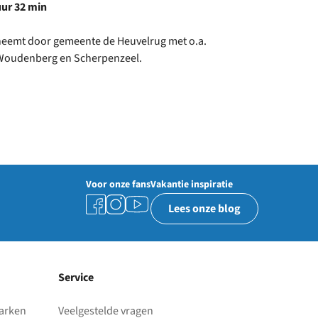
uur 32 min
eneemt door gemeente de Heuvelrug met o.a.
 Woudenberg en Scherpenzeel.
Voor onze fans
Vakantie inspiratie
Lees onze blog
Service
parken
Veelgestelde vragen