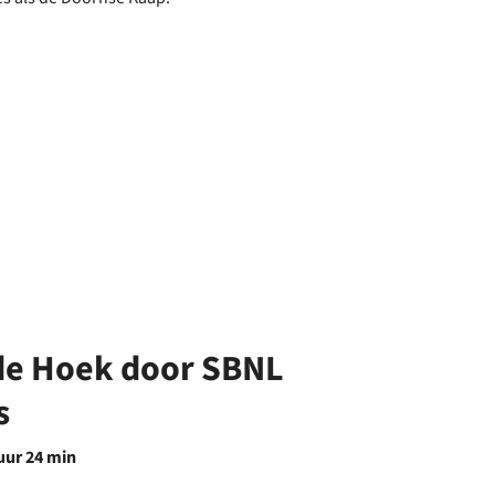
de Hoek door SBNL
s
 uur 24 min