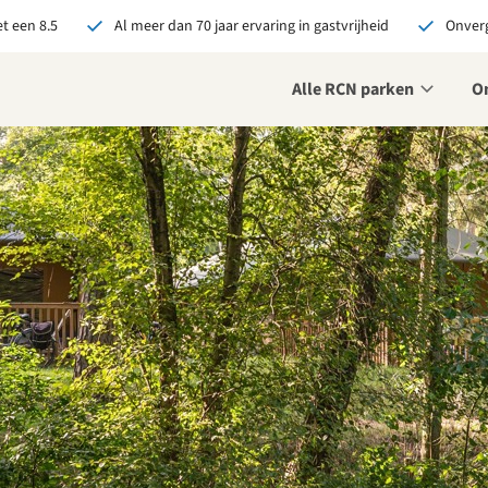
t een 8.5
Al meer dan 70 jaar ervaring in gastvrijheid
Onverg
Alle RCN parken
O
je bij RCN boekt, krijg je:
De beste prijsgarantie
Exclusieve voordelen
Persoonlijk contact
ekijk alle voordelen