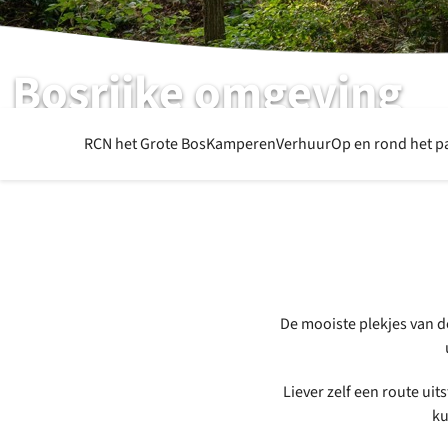
Bosrijke omgeving
RCN het Grote Bos | Doorn | Utrecht
RCN het Grote Bos
Kamperen
Verhuur
Op en rond het p
De mooiste plekjes van d
Liever zelf een route ui
ku