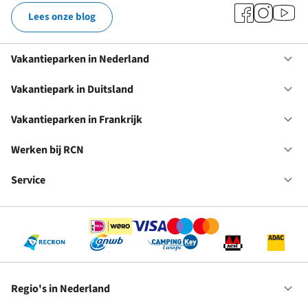
Lees onze blog
Vakantieparken in Nederland
Op
Va
in
Vakantiepark in Duitsland
Op
Ne
Va
in
Vakantieparken in Frankrijk
Op
Du
Va
in
Werken bij RCN
Op
Fr
We
bij
Service
Op
RC
Se
Regio's in Nederland
Op
Re