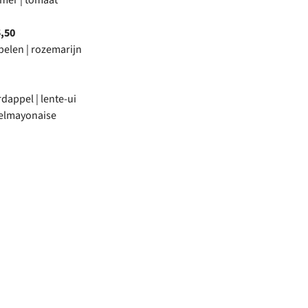
mer | tomaat
,50
pelen | rozemarijn
rdappel | lente-ui
felmayonaise