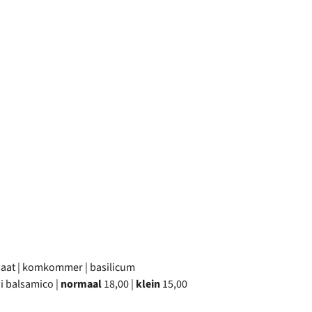
omaat | komkommer | basilicum
i balsamico |
normaal
18,00 |
klein
15,00