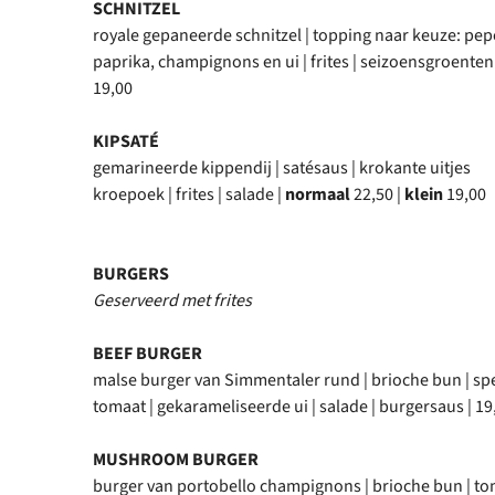
SCHNITZEL
royale gepaneerde schnitzel | topping naar keuze: pe
paprika, champignons en ui | frites | seizoensgroenten
19,00
KIPSATÉ
gemarineerde kippendij | satésaus | krokante uitjes
kroepoek | frites | salade |
normaal
22,50 |
klein
19,00
BURGERS
Geserveerd met frites
BEEF BURGER
malse burger van Simmentaler rund | brioche bun | sp
tomaat | gekarameliseerde ui | salade | burgersaus | 19
MUSHROOM BURGER
burger van portobello champignons | brioche bun | t