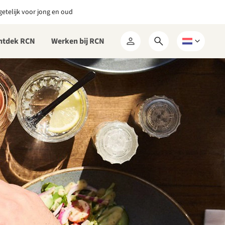
etelijk voor jong en oud
ntdek RCN
Werken bij RCN
Open
Kies
Mijn
zoekformulier
een
RCN
taal