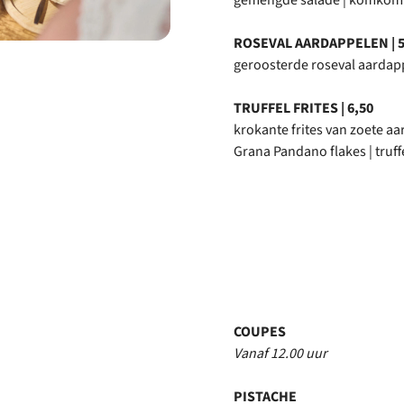
gemengde salade | komkom
ROSEVAL AARDAPPELEN | 5
geroosterde roseval aardap
TRUFFEL FRITES | 6,50
krokante frites van zoete aa
Grana Pandano flakes | truf
COUPES
Vanaf 12.00 uur
PISTACHE