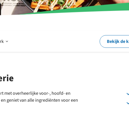
Open
ark
Bekijk de 
Op
erie
en
 met overheerlijke voor-, hoofd- en
 en geniet van alle ingrediënten voor een
rond
het