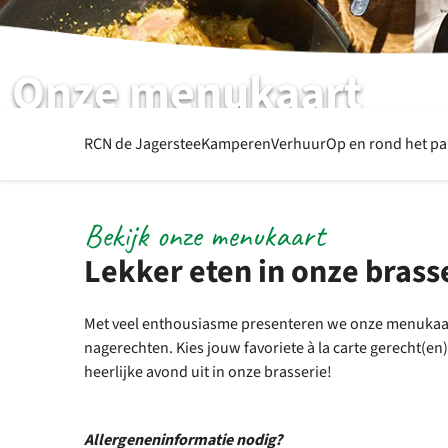
Onze menukaart
Heerlijk dineren
RCN de Jagerstee
Kamperen
Verhuur
Op en rond het p
Bekijk onze menukaart
Lekker eten in onze brass
Met veel enthousiasme presenteren we onze menukaart
nagerechten. Kies jouw favoriete à la carte gerecht(en)
heerlijke avond uit in onze brasserie!
Allergeneninformatie nodig?