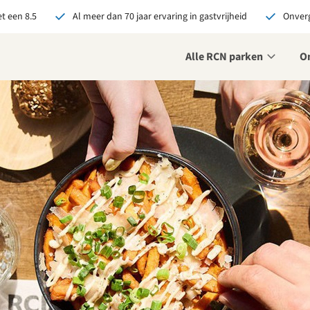
t een 8.5
Al meer dan 70 jaar ervaring in gastvrijheid
Onverg
Alle RCN parken
O
je bij RCN boekt, krijg je:
De beste prijsgarantie
Exclusieve voordelen
Persoonlijk contact
ekijk alle voordelen