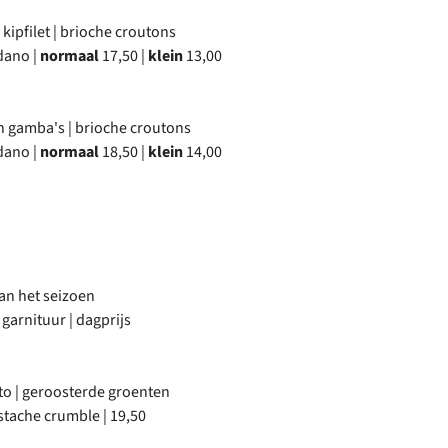
kipfilet | brioche croutons
dano |
normaal
17,50 |
klein
13,00
 gamba's | brioche croutons
dano |
normaal
18,50 |
klein
14,00
an het seizoen
garnituur | dagprijs
sto | geroosterde groenten
istache crumble | 19,50