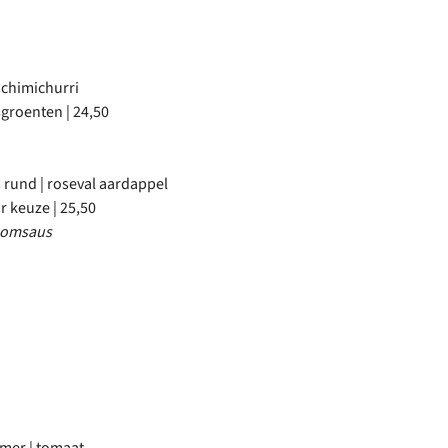
 chimichurri
sgroenten | 24,50
 rund | roseval aardappel
r keuze | 25,50
roomsaus