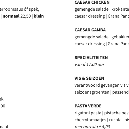
CAESAR CHICKEN
perroomsaus óf spek,
gemengde salade | krokante 
 |
normaal
22,50 |
klein
caesar dressing | Grana Pan
CAESAR GAMBA
gemengde salade | gebakken
caesar dressing | Grana Pan
SPECIALITEITEN
vanaf 17:00 uur
VIS & SEIZOEN
verantwoord gevangen vis v
seizoensgroenten | passend 
ek
,00
PASTA VERDE
rigatoni pasta | pistache pe
cherrytomaatjes | rucola | p
omaat
met burrata + 4,00