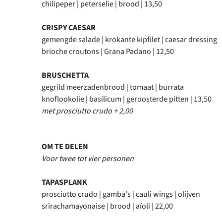
chilipeper | peterselie | brood | 13,50
CRISPY CAESAR
gemengde salade | krokante kipfilet | caesar dressing
brioche croutons | Grana Padano | 12,50
BRUSCHETTA
gegrild meerzadenbrood | tomaat | burrata
knoflookolie | basilicum | geroosterde pitten | 13,50
met prosciutto crudo + 2,00
OM TE DELEN
Voor twee tot vier personen
TAPASPLANK
prosciutto crudo | gamba's | cauli wings | olijven
srirachamayonaise | brood | aïoli | 22,00