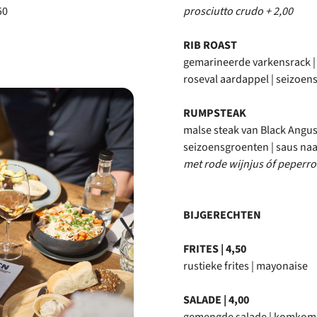
50
prosciutto crudo + 2,00
RIB ROAST
gemarineerde varkensrack |
roseval aardappel | seizoen
RUMPSTEAK
malse steak van Black Angus
seizoensgroenten | saus naa
met rode wijnjus óf peper
BIJGERECHTEN
FRITES | 4,50
rustieke frites | mayonaise
SALADE | 4,00