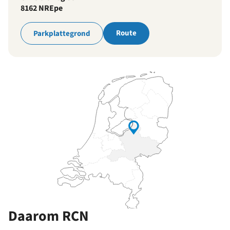
8162 NR
Epe
Route
Parkplattegrond
Daarom RCN