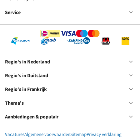
Op
Fr
We
bij
Service
Op
RC
Se
Regio's in Nederland
Op
Re
in
Regio's in Duitsland
Op
Ne
Re
in
Regio's in Frankrijk
Op
Du
Re
in
Thema's
Op
Fr
Th
Aanbiedingen & populair
Op
Aa
&
Vacatures
Algemene voorwaarden
Sitemap
Privacy verklaring
po