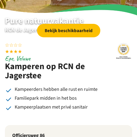
Pure natuurvakantie
RCN de Jagerstee | Epe | Veluwe
Bekijk beschikbaarheid
☆
☆
☆
☆
★
★
★
★
Epe, Veluwe
Kamperen op RCN de
Jagerstee
Kampeerders hebben alle rust en ruimte
Familiepark midden in het bos
Kampeerplaatsen met privé sanitair
Officiersweg 86