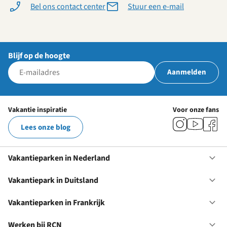
Bel ons contact center
Stuur een e-mail
Blijf op de hoogte
Aanmelden
Vakantie inspiratie
Voor onze fans
Lees onze blog
Vakantieparken in Nederland
Op
Va
in
Vakantiepark in Duitsland
Op
Ne
Va
in
Vakantieparken in Frankrijk
Op
Du
Va
in
Werken bij RCN