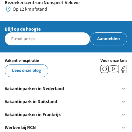
Bezoekerscentrum Nunspeet-Veluwe
Op 12 km afstand
Blijf op de hoogte
Aanmelden
Vakantie inspiratie
Voor onze fans
Lees onze blog
Vakantieparken in Nederland
Op
Va
in
Vakantiepark in Duitsland
Op
Ne
Va
in
Vakantieparken in Frankrijk
Op
Du
Va
in
Werken bij RCN
Op