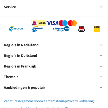
Fr
We
bij
Service
Op
RC
Se
Regio's in Nederland
Op
Re
in
Regio's in Duitsland
Op
Ne
Re
in
Regio's in Frankrijk
Op
Du
Re
in
Thema's
Op
Fr
Th
Aanbiedingen & populair
Op
Aa
&
Vacatures
Algemene voorwaarden
Sitemap
Privacy verklaring
po