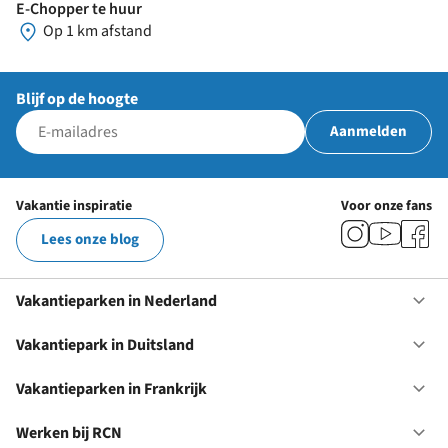
E-Chopper te huur
Op 1 km afstand
Blijf op de hoogte
Aanmelden
Vakantie inspiratie
Voor onze fans
Lees onze blog
Vakantieparken in Nederland
Op
Va
in
Vakantiepark in Duitsland
Op
Ne
Va
in
Vakantieparken in Frankrijk
Op
Du
Va
in
Werken bij RCN
Op