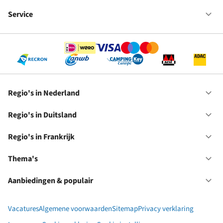
Fr
We
bij
Service
Op
RC
Se
Regio's in Nederland
Op
Re
in
Regio's in Duitsland
Op
Ne
Re
in
Regio's in Frankrijk
Op
Du
Re
in
Thema's
Op
Fr
Th
Aanbiedingen & populair
Op
Aa
&
Vacatures
Algemene voorwaarden
Sitemap
Privacy verklaring
po