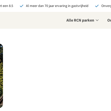
t een 8.5
Al meer dan 70 jaar ervaring in gastvrijheid
Onverg
Alle RCN parken
O
je bij RCN boekt, krijg je:
De beste prijsgarantie
Exclusieve voordelen
Persoonlijk contact
ekijk alle voordelen