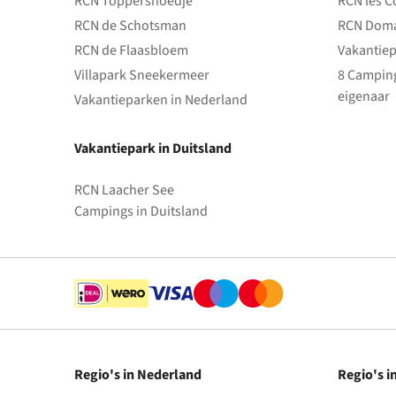
RCN Toppershoedje
RCN les C
RCN de Schotsman
RCN Doma
RCN de Flaasbloem
Vakantiep
Villapark Sneekermeer
8 Camping
eigenaar
Vakantieparken in Nederland
Vakantiepark in Duitsland
RCN Laacher See
Campings in Duitsland
Regio's in Nederland
Regio's i