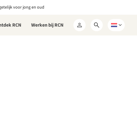
etelijk voor jong en oud
ntdek RCN
Werken bij RCN
Open
Kies
Mijn
zoekformulier
een
RCN
taal