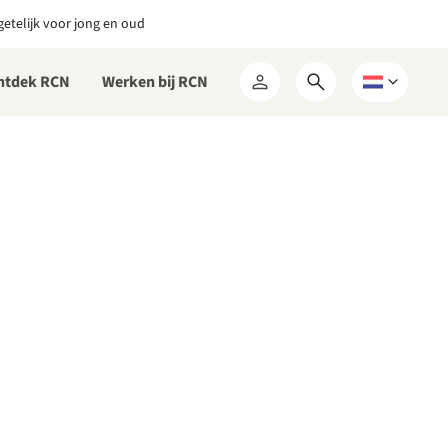
etelijk voor jong en oud
ntdek RCN
Werken bij RCN
Open
Kies
Mijn
zoekformulier
een
RCN
taal