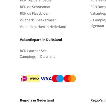
RCN Toppershoedje
RCN les C
RCN de Schotsman
RCN Doma
RCN de Flaasbloem
Vakantiep
Villapark Sneekermeer
8 Camping
eigenaar
Vakantieparken in Nederland
Vakantiepark in Duitsland
RCN Laacher See
Campings in Duitsland
Regio's in Nederland
Regio's i