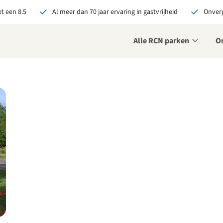
t een 8.5
Al meer dan 70 jaar ervaring in gastvrijheid
Onverg
Alle RCN parken
O
je bij RCN boekt, krijg je:
De beste prijsgarantie
Exclusieve voordelen
Persoonlijk contact
ekijk alle voordelen