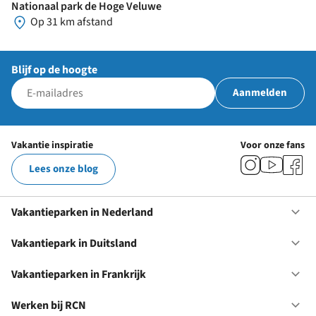
Nationaal park de Hoge Veluwe
Op 31 km afstand
Blijf op de hoogte
Aanmelden
Vakantie inspiratie
Voor onze fans
Lees onze blog
Vakantieparken in Nederland
Op
Va
in
Vakantiepark in Duitsland
Op
Ne
Va
in
Vakantieparken in Frankrijk
Op
Du
Va
in
Werken bij RCN
Op