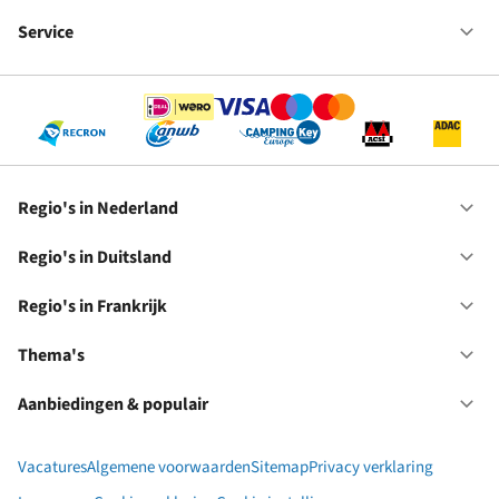
Fr
We
bij
Service
Op
RC
Se
Regio's in Nederland
Op
Re
in
Regio's in Duitsland
Op
Ne
Re
in
Regio's in Frankrijk
Op
Du
Re
in
Thema's
Op
Fr
Th
Aanbiedingen & populair
Op
Aa
&
Vacatures
Algemene voorwaarden
Sitemap
Privacy verklaring
po