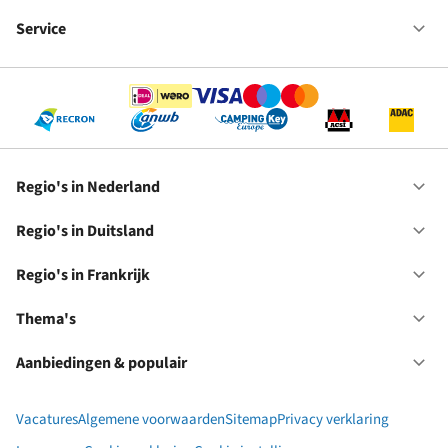
Fr
We
bij
Service
Op
RC
Se
Regio's in Nederland
Op
Re
in
Regio's in Duitsland
Op
Ne
Re
in
Regio's in Frankrijk
Op
Du
Re
in
Thema's
Op
Fr
Th
Aanbiedingen & populair
Op
Aa
&
Vacatures
Algemene voorwaarden
Sitemap
Privacy verklaring
po