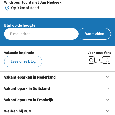
Wildspeurtocht met Jan Niebeek
Op 9 km afstand
Blijf op de hoogte
Aanmelden
Vakantie inspiratie
Voor onze fans
Lees onze blog
Vakantieparken in Nederland
Op
Va
in
Vakantiepark in Duitsland
Op
Ne
Va
in
Vakantieparken in Frankrijk
Op
Du
Va
in
Werken bij RCN
Op