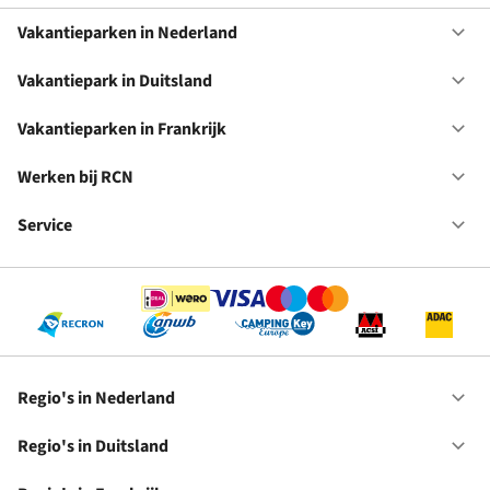
Vakantieparken in Nederland
Op
Va
in
Vakantiepark in Duitsland
Op
Ne
Va
in
Vakantieparken in Frankrijk
Op
Du
Va
in
Werken bij RCN
Op
Fr
We
bij
Service
Op
RC
Se
Regio's in Nederland
Op
Re
in
Regio's in Duitsland
Op
Ne
Re