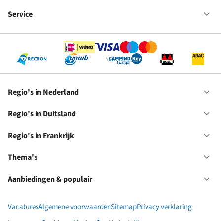
Fr
We
bij
Service
Op
RC
Se
Regio's in Nederland
Op
Re
in
Regio's in Duitsland
Op
Ne
Re
in
Regio's in Frankrijk
Op
Du
Re
in
Thema's
Op
Fr
Th
Aanbiedingen & populair
Op
Aa
&
Vacatures
Algemene voorwaarden
Sitemap
Privacy verklaring
po