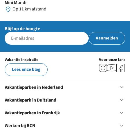
Mini Mundi
Op 11 km afstand
Blijf op de hoogte
Aanmelden
Vakantie inspiratie
Voor onze fans
Lees onze blog
Vakantieparken in Nederland
Op
Va
in
Vakantiepark in Duitsland
Op
Ne
Va
in
Vakantieparken in Frankrijk
Op
Du
Va
in
Werken bij RCN
Op