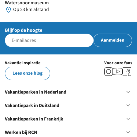
Watersnoodmuseum
Op 23 km afstand
Blijf op de hoogte
Aanmelden
Vakantie inspiratie
Voor onze fans
Lees onze blog
Vakantieparken in Nederland
Op
Va
in
Vakantiepark in Duitsland
Op
Ne
Va
in
Vakantieparken in Frankrijk
Op
Du
Va
in
Werken bij RCN
Op