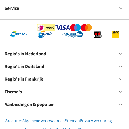
Fr
We
bij
Service
Op
RC
Se
Regio's in Nederland
Op
Re
in
Regio's in Duitsland
Op
Ne
Re
in
Regio's in Frankrijk
Op
Du
Re
in
Thema's
Op
Fr
Th
Aanbiedingen & populair
Op
Aa
&
Vacatures
Algemene voorwaarden
Sitemap
Privacy verklaring
po